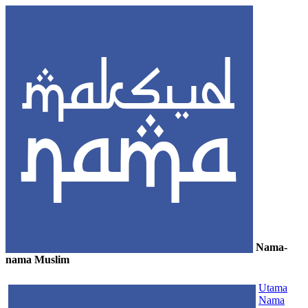
Nama-
nama Muslim
≡
Utama
Nama