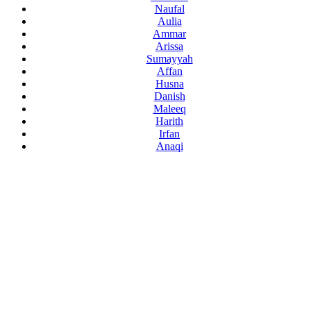
Naufal
Aulia
Ammar
Arissa
Sumayyah
Affan
Husna
Danish
Maleeq
Harith
Irfan
Anaqi