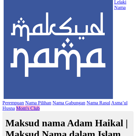
Lelaki
Nama
Perempuan
Nama Pilihan
Nama Gabungan
Nama Rasul
Asma’ul
Husna
Mom's Club
Maksud nama Adam Haikal |
Maksud Nama dalam Islam