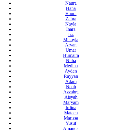
Naura
Hana
Haura
Zahra
Nayla
Inara
Izz
Mikayla
Aryan
Umar
Humaira
Nuha
Medina
Ayden
Rayyan
Adam
Noah
Azzahra
Aisyah
Maryam
Irdina
Mateen
Marissa
Yusuf
Amanda