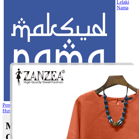
Lelaki
Nama
Perempuan
Nama Pilihan
Nama Gabungan
Nama Rasul
Asma’ul
Husna
Mom's Club
Maksud nama Adam
Qayyum | Maksud Nama