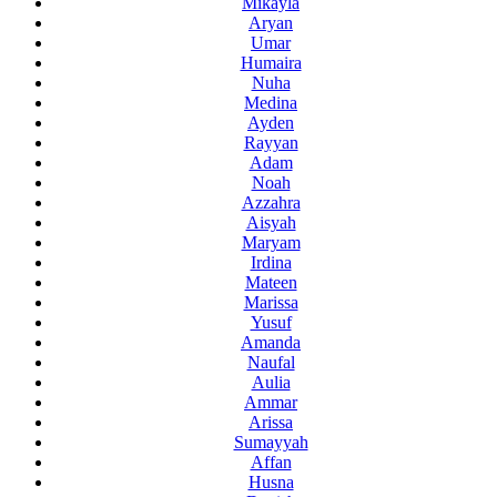
Mikayla
Aryan
Umar
Humaira
Nuha
Medina
Ayden
Rayyan
Adam
Noah
Azzahra
Aisyah
Maryam
Irdina
Mateen
Marissa
Yusuf
Amanda
Naufal
Aulia
Ammar
Arissa
Sumayyah
Affan
Husna