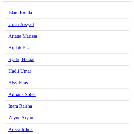
Islam Emilia
Umar Arsyad
Ariana Marissa
Aqilah Elsa
Syafiq Haiqal
Hadif Umar
Aisy Firas
Adriana Sofea
Inara Raisha
Zayne Aryan
Arissa Irdina