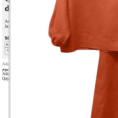
dalam Islam
Adam Qayyum bermaksud Nama nabi, ikutan, teladan; Berkuasa
Jawi:
ادم قيوم
Masukkan Nama:
Adam Qayyum
ادم قيوم
Adam: Nama nabi, ikutan, teladan
Qayyum: Berkuasa
✚ Baju Baby Custom Nama 'Adam Qayyum'