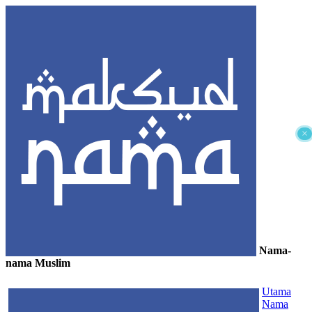
×
Nama-
nama Muslim
≡
Utama
Nama