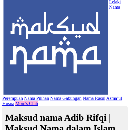
Lelaki
Nama
Perempuan
Nama Pilihan
Nama Gabungan
Nama Rasul
Asma’ul
Husna
Mom's Club
Maksud nama Adib Rifqi |
Maksud Nama dalam Islam