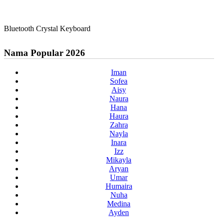
Bluetooth Crystal Keyboard
Nama Popular 2026
Iman
Sofea
Aisy
Naura
Hana
Haura
Zahra
Nayla
Inara
Izz
Mikayla
Aryan
Umar
Humaira
Nuha
Medina
Ayden