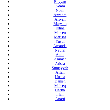
Rayyan
Adam
Noah
Azzahra
Aisyah
Maryam
Irdina
Mateen
Marissa
Yusuf
Amanda
Naufal
Aulia
Ammar
Arissa
Sumayyah
Affan
Husna
Danish
Maleeq
Harith
Irfan
Anaqi