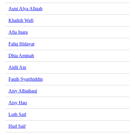
Auni Alya Afiqah
Khalish Wafi
Afia Inara
Faliq Hidayat
Dhia Aminah
Aidil Ain
Faqih Syarifuddin
Aisy Albaihaqi
Aisy Haq
Luth Saif
Hud Saif