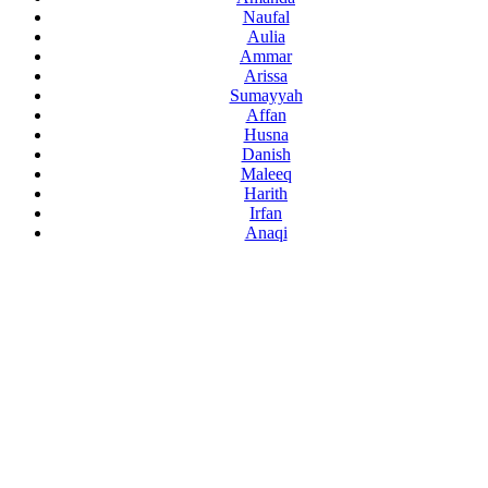
Naufal
Aulia
Ammar
Arissa
Sumayyah
Affan
Husna
Danish
Maleeq
Harith
Irfan
Anaqi