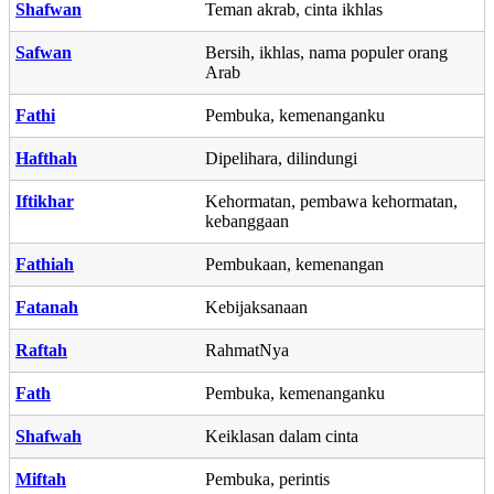
Shafwan
Teman akrab, cinta ikhlas
Safwan
Bersih, ikhlas, nama populer orang
Arab
Fathi
Pembuka, kemenanganku
Hafthah
Dipelihara, dilindungi
Iftikhar
Kehormatan, pembawa kehormatan,
kebanggaan
Fathiah
Pembukaan, kemenangan
Fatanah
Kebijaksanaan
Raftah
RahmatNya
Fath
Pembuka, kemenanganku
Shafwah
Keiklasan dalam cinta
Miftah
Pembuka, perintis