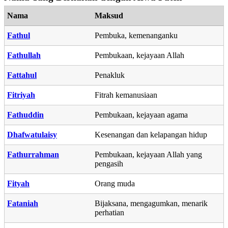
Nama
Maksud
Fathul
Pembuka, kemenanganku
Fathullah
Pembukaan, kejayaan Allah
Fattahul
Penakluk
Fitriyah
Fitrah kemanusiaan
Fathuddin
Pembukaan, kejayaan agama
Dhafwatulaisy
Kesenangan dan kelapangan hidup
Fathurrahman
Pembukaan, kejayaan Allah yang
pengasih
Fityah
Orang muda
Fataniah
Bijaksana, mengagumkan, menarik
perhatian