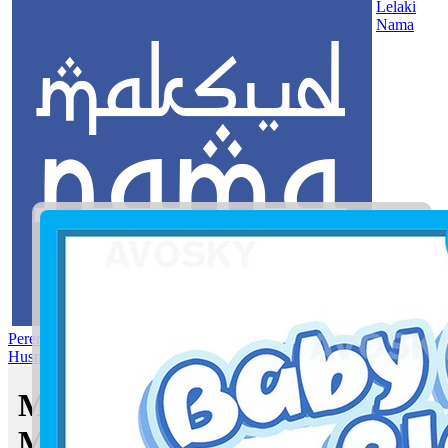
Lelaki
Nama
Perempuan
Nama Pilihan
Nama Gabungan
Nama Rasul
Asma’ul
Husna
Mom's Club
Maksud nama Afwa Fateh |
Maksud Nama dalam Islam