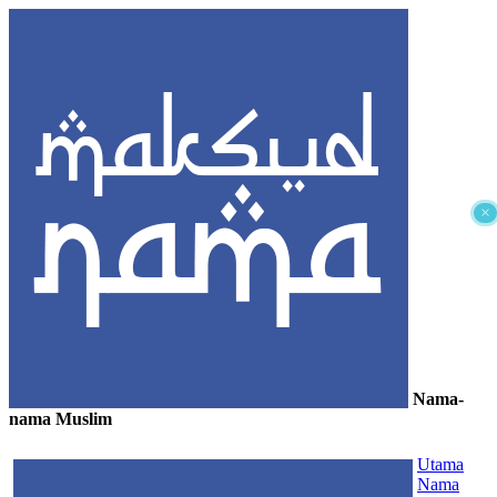
×
Nama-
nama Muslim
≡
Utama
Nama