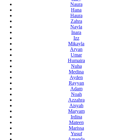
Naura
Hana
Haura
Zahra
Nayla
Inara
Izz
Mikayla
Aryan
Umar
Humaira
Nuha
Medina
Ayden
Rayyan
Adam
Noah
Azzahra
Aisyah
Maryam
Irdina
Mateen
Marissa
Yusuf
Amanda