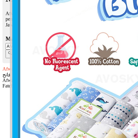
Afwa Fateh bermaksud Keampunan; Pembuka, perintis,
pemenang, penakluk
Jawi:
عفوا فاتح
Masukkan Nama:
Afwa Fateh
عفوا فاتح
Afwa: Keampunan
Fateh: Pembuka, perintis, pemenang, penakluk
✚ Baju Baby Custom Nama 'Afwa Fateh'