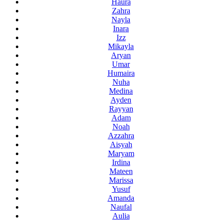
Haura
Zahra
Nayla
Inara
Izz
Mikayla
Aryan
Umar
Humaira
Nuha
Medina
Ayden
Rayyan
Adam
Noah
Azzahra
Aisyah
Maryam
Irdina
Mateen
Marissa
Yusuf
Amanda
Naufal
Aulia