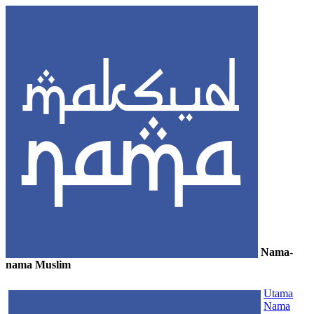
Nama-
nama Muslim
≡
Utama
Nama