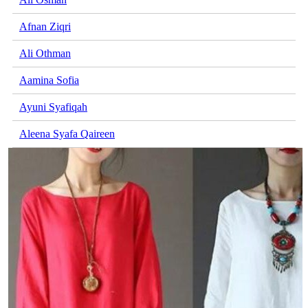
Afnan Ziqri
Ali Othman
Aamina Sofia
Ayuni Syafiqah
Aleena Syafa Qaireen