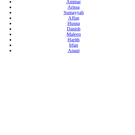
Ammar
Arissa
Sumayyah
Affan
Husna
Danish
Maleeq
Harith
Irfan
Anaqi