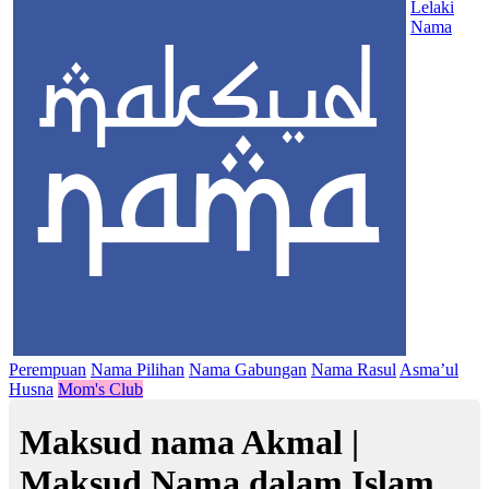
Lelaki
Nama
Perempuan
Nama Pilihan
Nama Gabungan
Nama Rasul
Asma’ul
Husna
Mom's Club
Maksud nama Akmal |
Maksud Nama dalam Islam