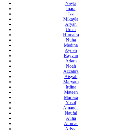
Nayla
Inara
Izz
Mikayla
Aryan
Umar
Humaira
Nuha
Medina
Ayden
Rayyan
Adam
Noah
Azzahra
Aisyah
Maryam
Irdina
Mateen
Marissa
Yusuf
Amanda
Naufal
Aulia
Ammar
Arissa