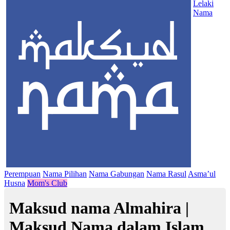
Lelaki
Nama
Perempuan
Nama Pilihan
Nama Gabungan
Nama Rasul
Asma’ul
Husna
Mom's Club
Maksud nama Almahira |
Maksud Nama dalam Islam