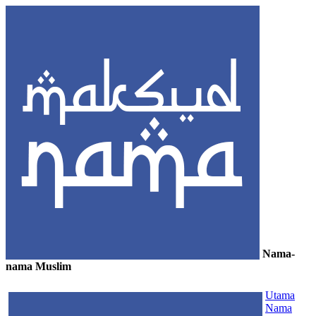
Nama-
nama Muslim
≡
Utama
Nama