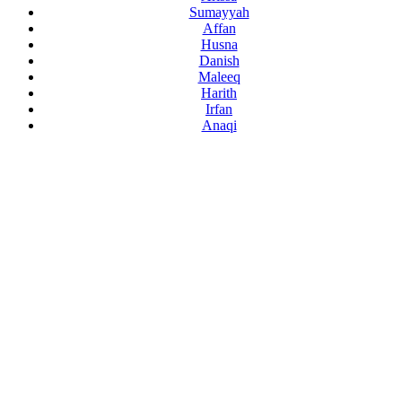
Sumayyah
Affan
Husna
Danish
Maleeq
Harith
Irfan
Anaqi