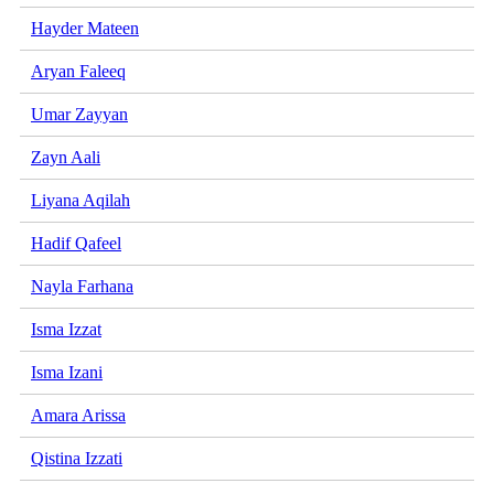
Hayder Mateen
Aryan Faleeq
Umar Zayyan
Zayn Aali
Liyana Aqilah
Hadif Qafeel
Nayla Farhana
Isma Izzat
Isma Izani
Amara Arissa
Qistina Izzati