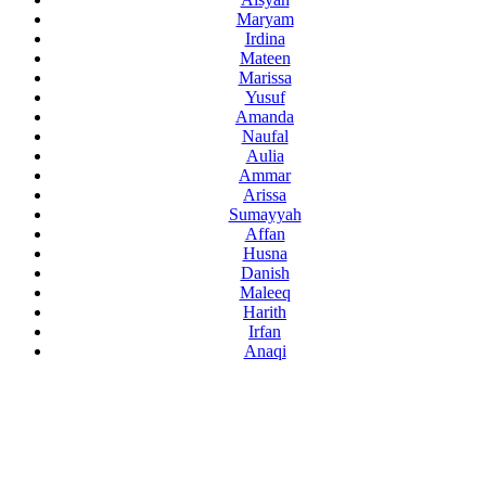
Maryam
Irdina
Mateen
Marissa
Yusuf
Amanda
Naufal
Aulia
Ammar
Arissa
Sumayyah
Affan
Husna
Danish
Maleeq
Harith
Irfan
Anaqi