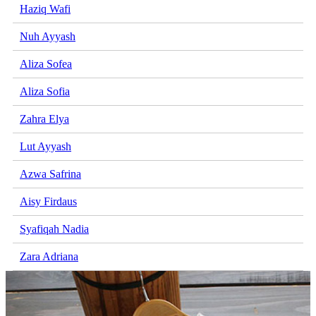
Haziq Wafi
Nuh Ayyash
Aliza Sofea
Aliza Sofia
Zahra Elya
Lut Ayyash
Azwa Safrina
Aisy Firdaus
Syafiqah Nadia
Zara Adriana