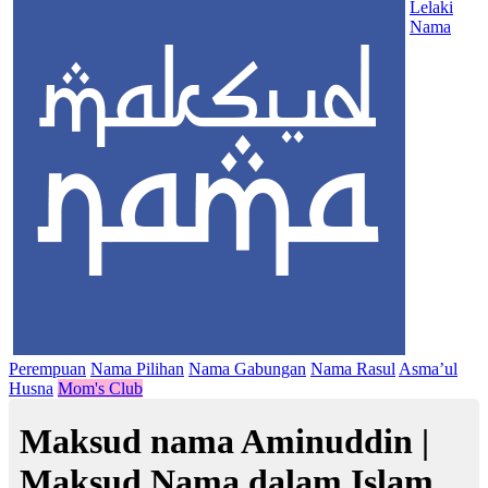
Lelaki
Nama
Perempuan
Nama Pilihan
Nama Gabungan
Nama Rasul
Asma’ul
Husna
Mom's Club
Maksud nama Aminuddin |
Maksud Nama dalam Islam