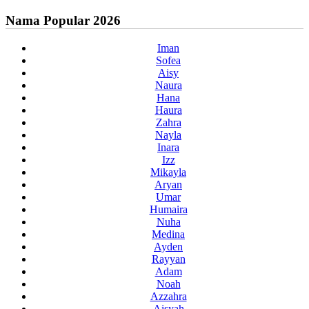
Nama Popular 2026
Iman
Sofea
Aisy
Naura
Hana
Haura
Zahra
Nayla
Inara
Izz
Mikayla
Aryan
Umar
Humaira
Nuha
Medina
Ayden
Rayyan
Adam
Noah
Azzahra
Aisyah