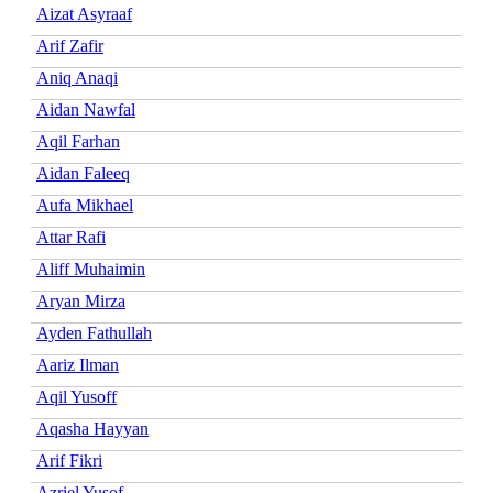
Aizat Asyraaf
Arif Zafir
Aniq Anaqi
Aidan Nawfal
Aqil Farhan
Aidan Faleeq
Aufa Mikhael
Attar Rafi
Aliff Muhaimin
Aryan Mirza
Ayden Fathullah
Aariz Ilman
Aqil Yusoff
Aqasha Hayyan
Arif Fikri
Azriel Yusof