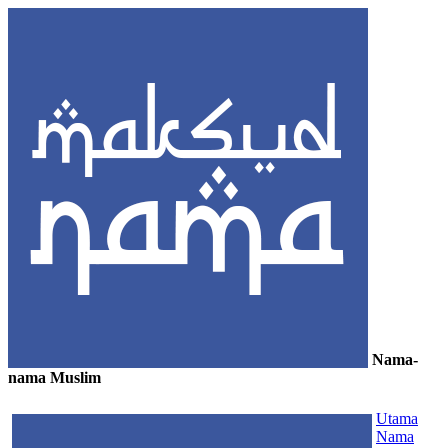
Nama-
nama Muslim
≡
Utama
Nama