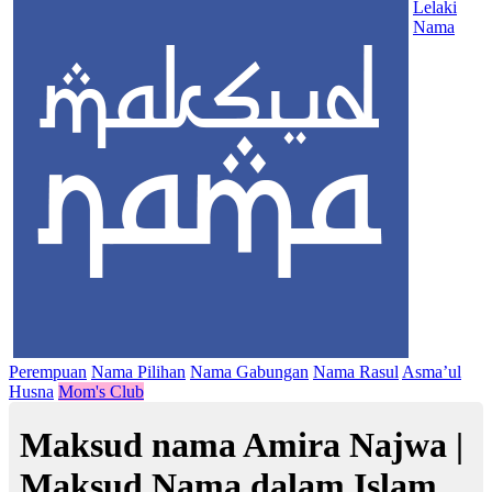
Lelaki
Nama
Perempuan
Nama Pilihan
Nama Gabungan
Nama Rasul
Asma’ul
Husna
Mom's Club
Maksud nama Amira Najwa |
Maksud Nama dalam Islam