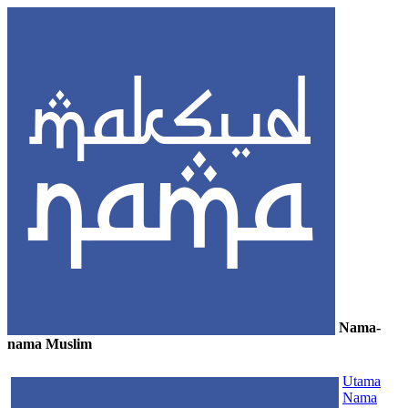
Nama-
nama Muslim
≡
Utama
Nama