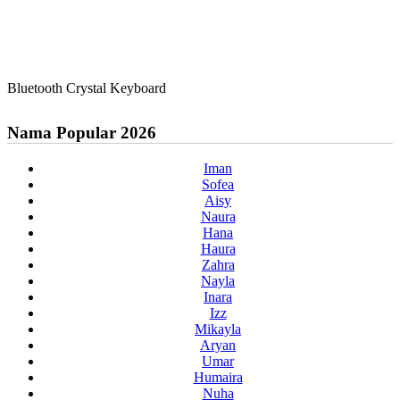
Bluetooth Crystal Keyboard
Nama Popular 2026
Iman
Sofea
Aisy
Naura
Hana
Haura
Zahra
Nayla
Inara
Izz
Mikayla
Aryan
Umar
Humaira
Nuha