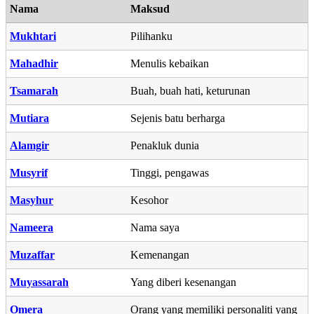
Nama
Maksud
Mukhtari
Pilihanku
Mahadhir
Menulis kebaikan
Tsamarah
Buah, buah hati, keturunan
Mutiara
Sejenis batu berharga
Alamgir
Penakluk dunia
Musyrif
Tinggi, pengawas
Masyhur
Kesohor
Nameera
Nama saya
Muzaffar
Kemenangan
Muyassarah
Yang diberi kesenangan
Omera
Orang yang memiliki personaliti yang