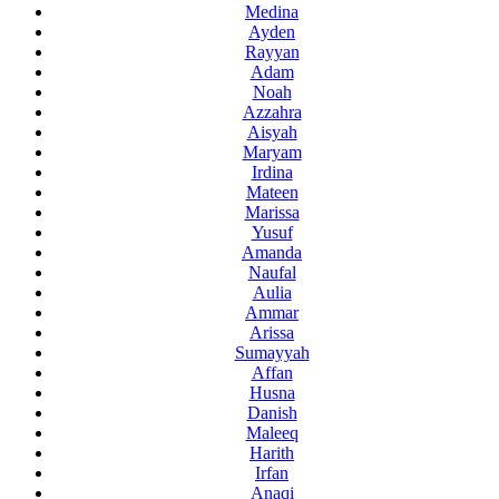
Medina
Ayden
Rayyan
Adam
Noah
Azzahra
Aisyah
Maryam
Irdina
Mateen
Marissa
Yusuf
Amanda
Naufal
Aulia
Ammar
Arissa
Sumayyah
Affan
Husna
Danish
Maleeq
Harith
Irfan
Anaqi