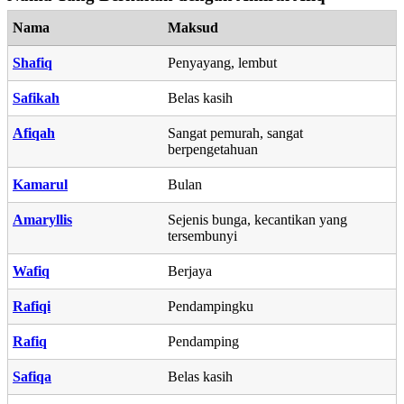
Nama
Maksud
Shafiq
Penyayang, lembut
Safikah
Belas kasih
Afiqah
Sangat pemurah, sangat
berpengetahuan
Kamarul
Bulan
Amaryllis
Sejenis bunga, kecantikan yang
tersembunyi
Wafiq
Berjaya
Rafiqi
Pendampingku
Rafiq
Pendamping
Safiqa
Belas kasih