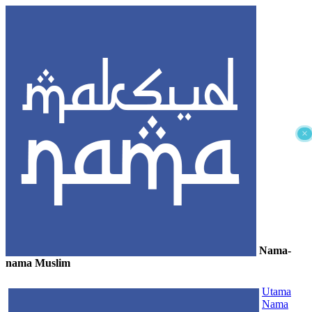
×
Nama-
nama Muslim
≡
Utama
Nama