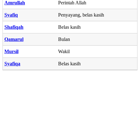
Amrullah
Perintah Allah
Syafiq
Penyayang, belas kasih
Shafiqah
Belas kasih
Qamarul
Bulan
Mursil
Wakil
Syafiqa
Belas kasih