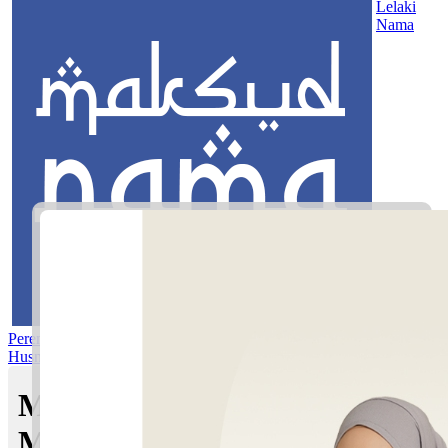
Lelaki
Nama
Perempuan
Nama Pilihan
Nama Gabungan
Nama Rasul
Asma’ul
Husna
Mom's Club
Maksud nama Amirul Afiq |
Maksud Nama dalam Islam