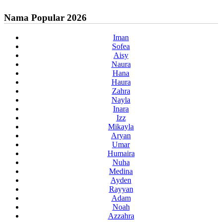
Nama Popular 2026
Iman
Sofea
Aisy
Naura
Hana
Haura
Zahra
Nayla
Inara
Izz
Mikayla
Aryan
Umar
Humaira
Nuha
Medina
Ayden
Rayyan
Adam
Noah
Azzahra