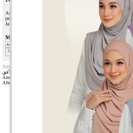
Amirul Afiq bermaksud Putera, ketua, pemerintah, penguasa,
pemimpin, makmur; Yang mulia
Jawi:
امير الأفق
Masukkan Nama:
Amirul Afiq
امير الأفق
Amirul: Putera, ketua, pemerintah, penguasa, pemimpin, makmur
Afiq: Yang mulia
✚ Baju Baby Custom Nama 'Amirul Afiq'