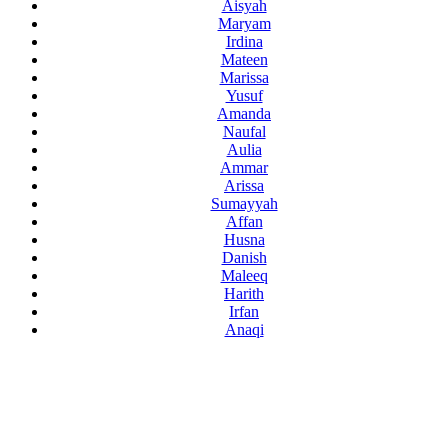
Aisyah
Maryam
Irdina
Mateen
Marissa
Yusuf
Amanda
Naufal
Aulia
Ammar
Arissa
Sumayyah
Affan
Husna
Danish
Maleeq
Harith
Irfan
Anaqi