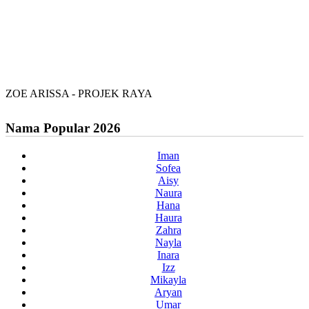
ZOE ARISSA - PROJEK RAYA
Nama Popular 2026
Iman
Sofea
Aisy
Naura
Hana
Haura
Zahra
Nayla
Inara
Izz
Mikayla
Aryan
Umar