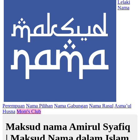
Lelaki
Nama
Perempuan
Nama Pilihan
Nama Gabungan
Nama Rasul
Asma’ul
Husna
Mom's Club
Maksud nama Amirul Syafiq
| Maksud Nama dalam Islam