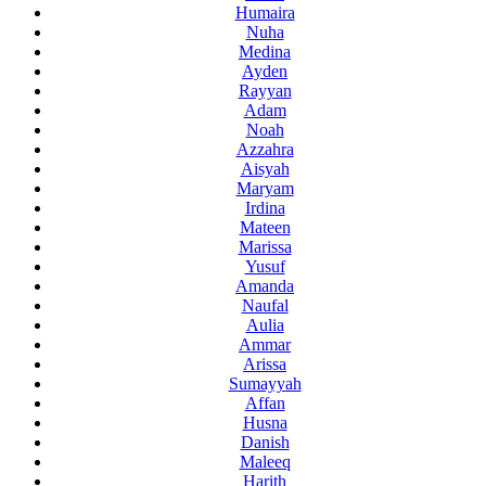
Humaira
Nuha
Medina
Ayden
Rayyan
Adam
Noah
Azzahra
Aisyah
Maryam
Irdina
Mateen
Marissa
Yusuf
Amanda
Naufal
Aulia
Ammar
Arissa
Sumayyah
Affan
Husna
Danish
Maleeq
Harith