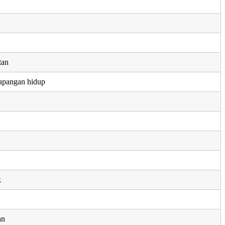
tan
apangan hidup
k
an