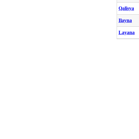
Qalisya
Ilayna
Layana