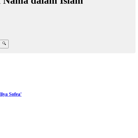
d Nama dalam Islam
iya Sofea'