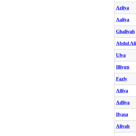
Azliya
Aaliya
Ghaliyah
Abdul Al
Ulya
Illiyun
Fazly
Ailiya
Adliya
Ilyasa
Aliyah