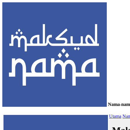
Nama-nam
≡
Utama
Nam