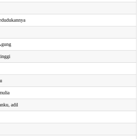
kedudukannya
Agung
tinggi
ku
mulia
nku, adil