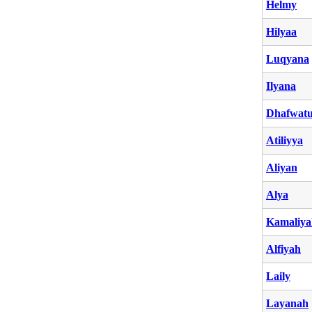
Helmy
Hilyaa
Luqyana
Ilyana
Dhafwatu
Atiliyya
Aliyan
Alya
Kamaliya
Alfiyah
Laily
Layanah