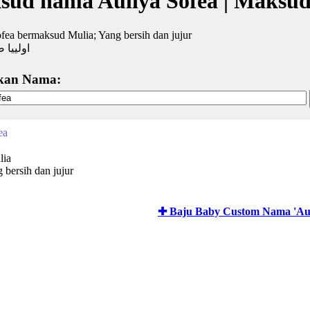
sud nama Auliya Sofea | Maksu
fea bermaksud Mulia; Yang bersih dan jujur
اولييا 
kan Nama:
ea
lia
 bersih dan jujur
✚ Baju Baby Custom Nama 'Aul