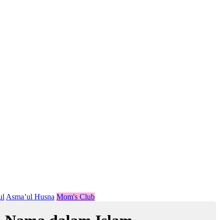
ul
Asma’ul Husna
Mom's Club