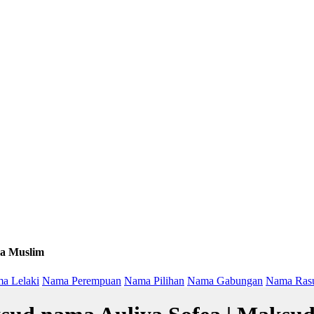
a Muslim
a Lelaki
Nama Perempuan
Nama Pilihan
Nama Gabungan
Nama Ras