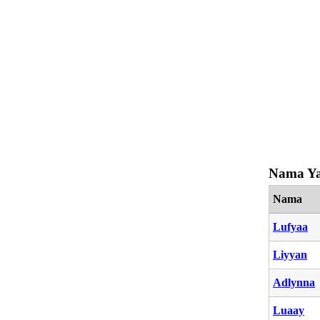
Nama Ya
Nama
Lufyaa
Liyyan
Adlynna
Luaay