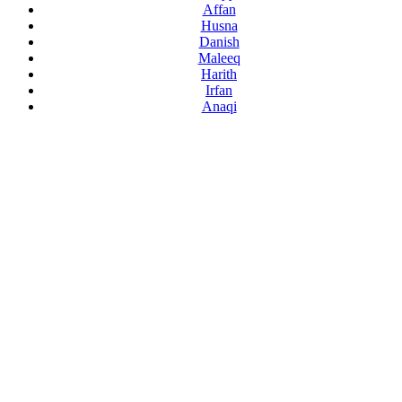
Affan
Husna
Danish
Maleeq
Harith
Irfan
Anaqi