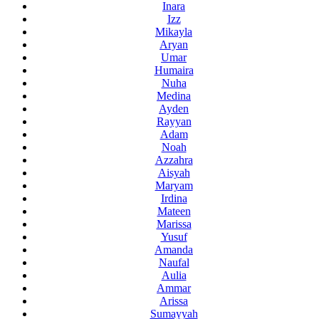
Inara
Izz
Mikayla
Aryan
Umar
Humaira
Nuha
Medina
Ayden
Rayyan
Adam
Noah
Azzahra
Aisyah
Maryam
Irdina
Mateen
Marissa
Yusuf
Amanda
Naufal
Aulia
Ammar
Arissa
Sumayyah