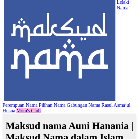
Lelaki
Nama
Perempuan
Nama Pilihan
Nama Gabungan
Nama Rasul
Asma’ul
Husna
Mom's Club
Maksud nama Auni Hanania |
Maksud Nama dalam Islam