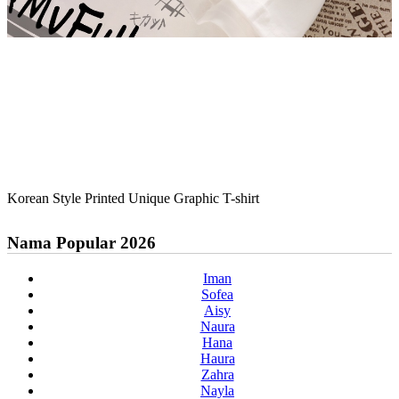
Korean Style Printed Unique Graphic T-shirt
Nama Popular 2026
Iman
Sofea
Aisy
Naura
Hana
Haura
Zahra
Nayla