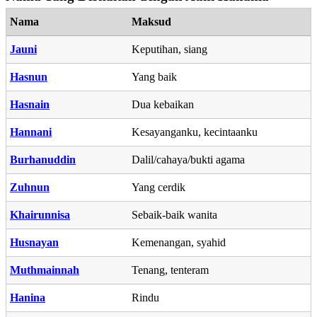
Nama
Maksud
Jauni
Keputihan, siang
Hasnun
Yang baik
Hasnain
Dua kebaikan
Hannani
Kesayanganku, kecintaanku
Burhanuddin
Dalil/cahaya/bukti agama
Zuhnun
Yang cerdik
Khairunnisa
Sebaik-baik wanita
Husnayan
Kemenangan, syahid
Muthmainnah
Tenang, tenteram
Hanina
Rindu