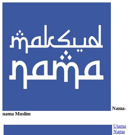
Nama-
nama Muslim
≡
Utama
Nama