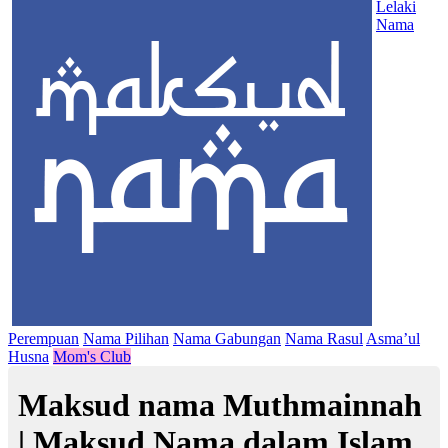
Lelaki
Nama
Perempuan
Nama Pilihan
Nama Gabungan
Nama Rasul
Asma’ul
Husna
Mom's Club
Maksud nama Muthmainnah
| Maksud Nama dalam Islam