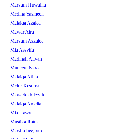
Maryam Huwaina
Medina Yasmeen
Malaiqa Azalea
Mawar Aira
Maryam Azzalea
Mia Assyifa
Madihah Aliyah
Muneera Nayla
Malaiqa Atilia
Melur Kesuma
Mawaddah Izzah
Malaiqa Amelia
Mia Hawra
Mustika Ratna
Marsha Insyirah