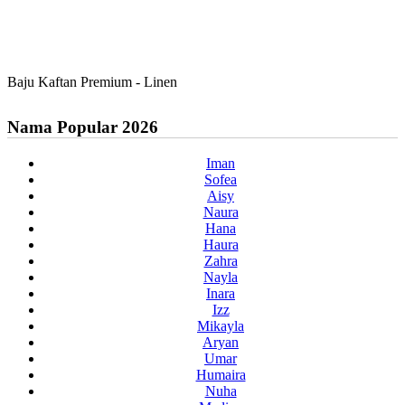
Baju Kaftan Premium - Linen
Nama Popular 2026
Iman
Sofea
Aisy
Naura
Hana
Haura
Zahra
Nayla
Inara
Izz
Mikayla
Aryan
Umar
Humaira
Nuha