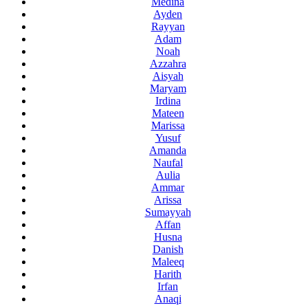
Medina
Ayden
Rayyan
Adam
Noah
Azzahra
Aisyah
Maryam
Irdina
Mateen
Marissa
Yusuf
Amanda
Naufal
Aulia
Ammar
Arissa
Sumayyah
Affan
Husna
Danish
Maleeq
Harith
Irfan
Anaqi