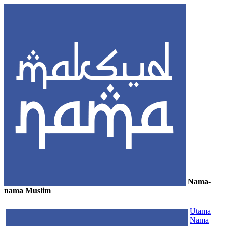
Nama-
nama Muslim
≡
Utama
Nama