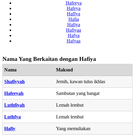
Hafeeya
Hafeya
Haffya
Hafia
Hafiya
Hafiyaa
Hafya
Hafyaa
Nama Yang Berkaitan dengan Hafiya
Nama
Maksud
Shafiyyah
Jernih, kawan tulus ikhlas
Hafeeyah
Sambutan yang hangat
Luthfiyah
Lemah lembut
Luthfya
Lemah lembut
Hafiy
Yang memuliakan