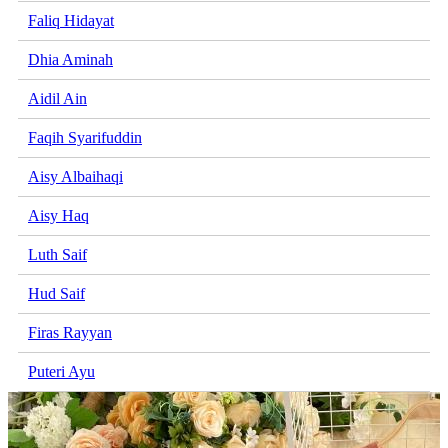
Faliq Hidayat
Dhia Aminah
Aidil Ain
Faqih Syarifuddin
Aisy Albaihaqi
Aisy Haq
Luth Saif
Hud Saif
Firas Rayyan
Puteri Ayu