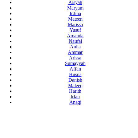
Aisyah
Maryam
Irdina
Mateen
Marissa
Yusuf
Amanda
Naufal
Aulia
Ammar
Arissa
Sumayyah
Affan
Husna
Danish
Maleeq
Harith
Irfan
Anaqi