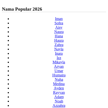
Nama Popular 2026
Iman
Sofea
Aisy
Naura
Hana
Haura
Zahra
Nayla
Inara
Izz
Mikayla
Aryan
Umar
Humaira
Nuha
Medina
Ayden
Rayyan
Adam
Noah
Azzahra