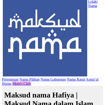
Lelaki
Nama
Perempuan
Nama Pilihan
Nama Gabungan
Nama Rasul
Asma’ul
Husna
Mom's Club
Maksud nama Hafiya |
Maksud Nama dalam Islam