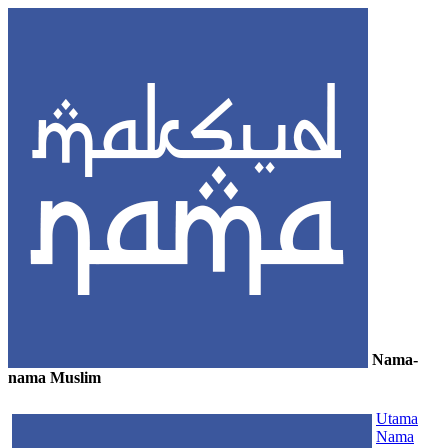
Nama-
nama Muslim
≡
Utama
Nama