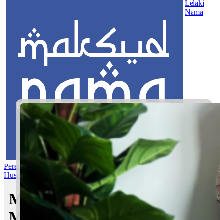
Lelaki
Nama
Perempuan
Nama Pilihan
Nama Gabungan
Nama Rasul
Asma’ul
Husna
Mom's Club
Maksud nama Hanna Izzara |
Maksud Nama dalam Islam