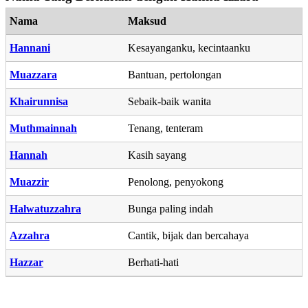
Nama
Maksud
Hannani
Kesayanganku, kecintaanku
Muazzara
Bantuan, pertolongan
Khairunnisa
Sebaik-baik wanita
Muthmainnah
Tenang, tenteram
Hannah
Kasih sayang
Muazzir
Penolong, penyokong
Halwatuzzahra
Bunga paling indah
Azzahra
Cantik, bijak dan bercahaya
Hazzar
Berhati-hati