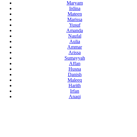
Maryam
Irdina
Mateen
Marissa
Yusuf
Amanda
Naufal
Aulia
Ammar
Arissa
Sumayyah
Affan
Husna
Danish
Maleeq
Harith
Irfan
Anaqi