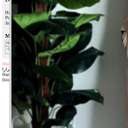
Hanna Izzara bermaksud Kebahagiaan, rezeki tanpa kepayahan;
Puteri, bunga yang cantik
Jawi:
هانا إيزارا
Masukkan Nama:
Hanna Izzara
هانا إيزارا
Hanna: Kebahagiaan, rezeki tanpa kepayahan
Izzara: Puteri, bunga yang cantik
✚ Baju Baby Custom Nama 'Hanna Izzara'