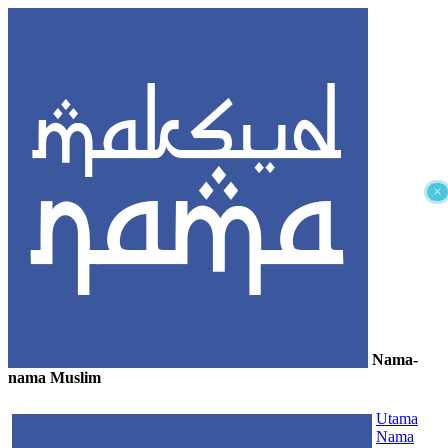
×
Nama-
nama Muslim
≡
Utama
Nama