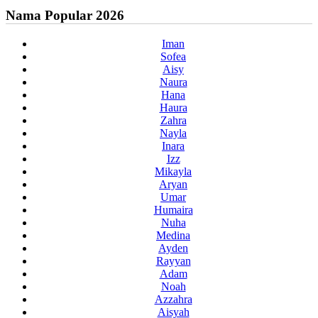
Nama Popular 2026
Iman
Sofea
Aisy
Naura
Hana
Haura
Zahra
Nayla
Inara
Izz
Mikayla
Aryan
Umar
Humaira
Nuha
Medina
Ayden
Rayyan
Adam
Noah
Azzahra
Aisyah