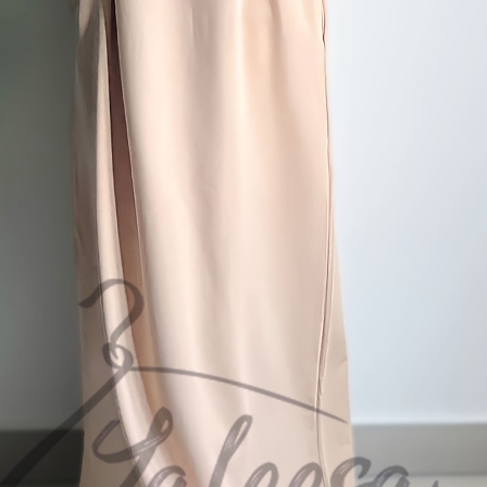
ng Berkaitan dengan Haura Nafisa
Maksud
Yang amat berharga;
Yang amat berharga;
Bernilai, berharga