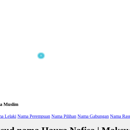
×
a Muslim
a Lelaki
Nama Perempuan
Nama Pilihan
Nama Gabungan
Nama Ras