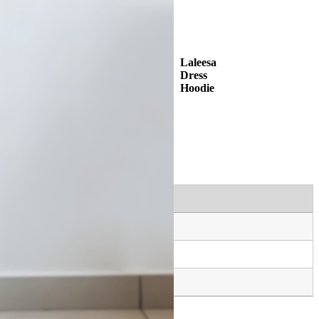
Laleesa
Dress
Hoodie
 berkedudukan tinggi
 berkedudukan tinggi