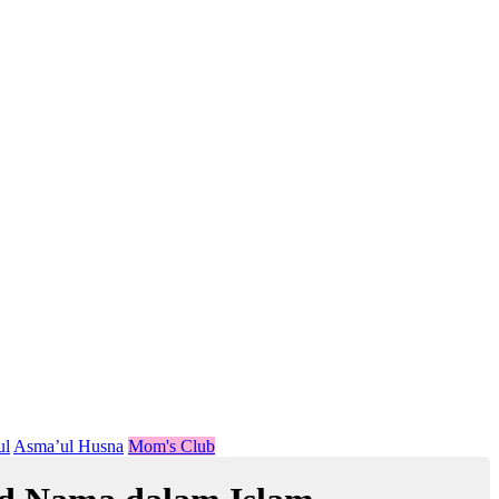
ul
Asma’ul Husna
Mom's Club