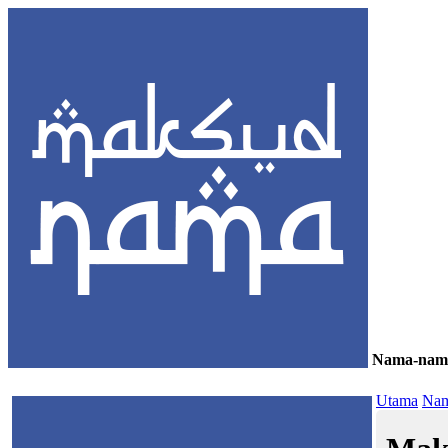
Nama-nam
≡
Utama
Nam