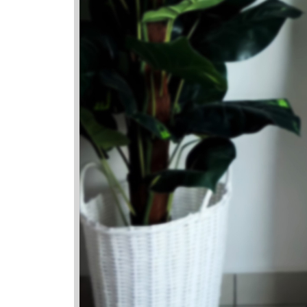
Nama Ya
Nama
Nafeesa
Nafisah
Nafis