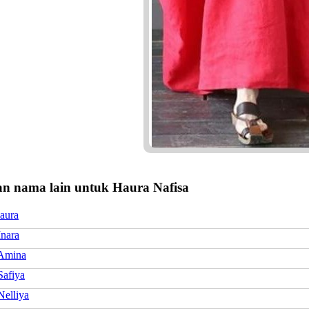
n nama lain untuk Haura Nafisa
aura
Inara
Amina
Safiya
Nelliya