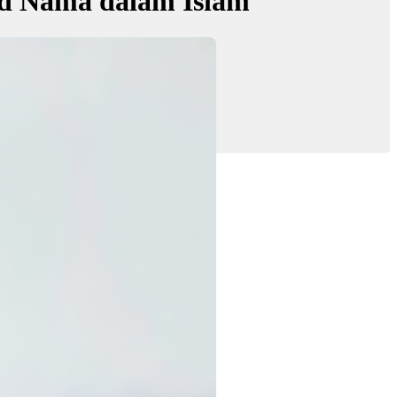
d Nama dalam Islam
dudukan tinggi
ra Nafisa'