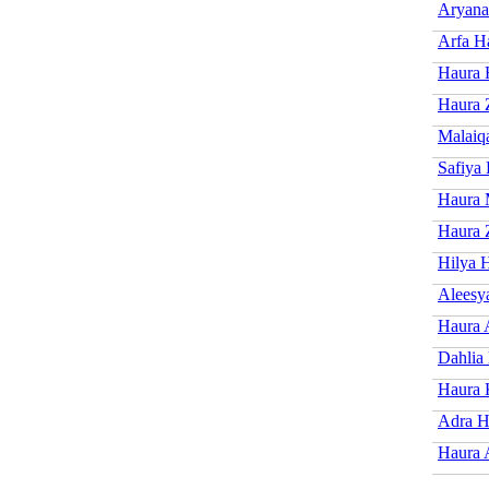
Aryana
Arfa H
Haura 
Haura 
Malaiq
Safiya
Haura 
Haura 
Hilya 
Aleesy
Haura
Dahlia
Haura 
Adra H
Haura 