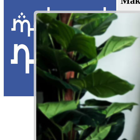
Mak
Haura Naf
Jawi:
يسا
Masuk
Haura Nafi
اورا نافيسا
Haura: Wani
Nafisa: Ya