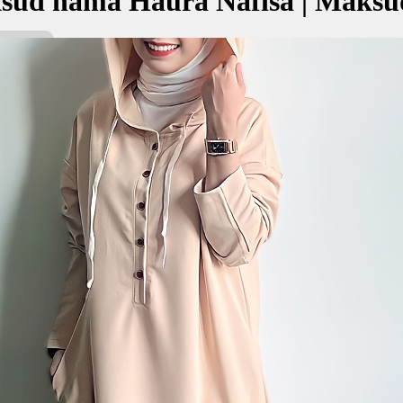
sud nama Haura Nafisa | Maksu
isa bermaksud Wanita yang berkulit putih; Yang amat berharga; berke
هاورا ناف
kan Nama:
sa
ه
ta yang berkulit putih
ng amat berharga; berkedudukan tinggi
✚ Baju Baby Custom Nama 'Hau