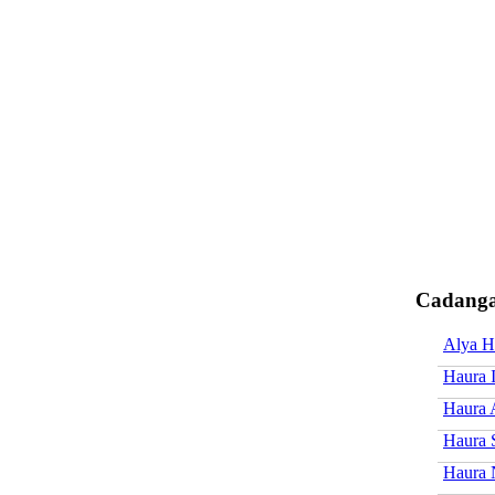
Cadanga
Alya H
Haura 
Haura 
Haura 
Haura 