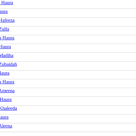
 Haura
aura
Hafeeza
Zulfa
a Haura
 Haura
Madiha
Zubaidah
Haura
a Haura
 Ameena
 Haura
Khaleeda
aura
Aleena