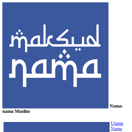
Nama-
nama Muslim
≡
Utama
Nama