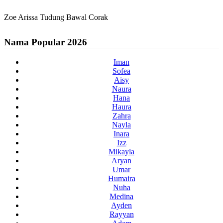
Zoe Arissa Tudung Bawal Corak
Nama Popular 2026
Iman
Sofea
Aisy
Naura
Hana
Haura
Zahra
Nayla
Inara
Izz
Mikayla
Aryan
Umar
Humaira
Nuha
Medina
Ayden
Rayyan