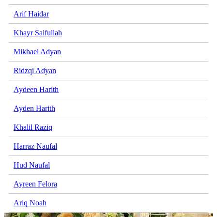
Arif Haidar
Khayr Saifullah
Mikhael Adyan
Ridzqi Adyan
Aydeen Harith
Ayden Harith
Khalil Raziq
Harraz Naufal
Hud Naufal
Ayreen Felora
Ariq Noah