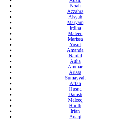
Adam
Noah
Azzahra
Aisyah
Maryam
Irdina
Mateen
Marissa
Yusuf
Amanda
Naufal
Aulia
Ammar
Arissa
Sumayyah
Affan
Husna
Danish
Maleeq
Harith
Irfan
Anaqi