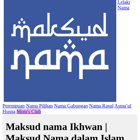
Lelaki
Nama
Perempuan
Nama Pilihan
Nama Gabungan
Nama Rasul
Asma’ul
Husna
Mom's Club
Maksud nama Ikhwan |
Maksud Nama dalam Islam