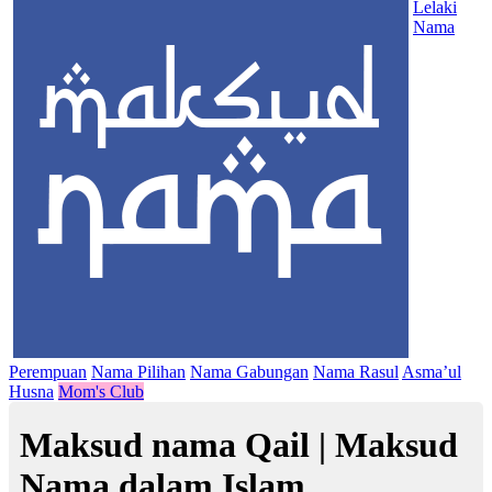
Lelaki
Nama
Perempuan
Nama Pilihan
Nama Gabungan
Nama Rasul
Asma’ul
Husna
Mom's Club
Maksud nama Qail | Maksud
Nama dalam Islam