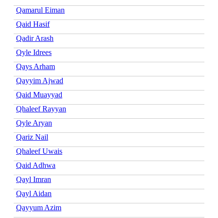
Qamarul Eiman
Qaid Hasif
Qadir Arash
Qyle Idrees
Qays Arham
Qayyim Ajwad
Qaid Muayyad
Qhaleef Rayyan
Qyle Aryan
Qariz Nail
Qhaleef Uwais
Qaid Adhwa
Qayl Imran
Qayl Aidan
Qayyum Azim