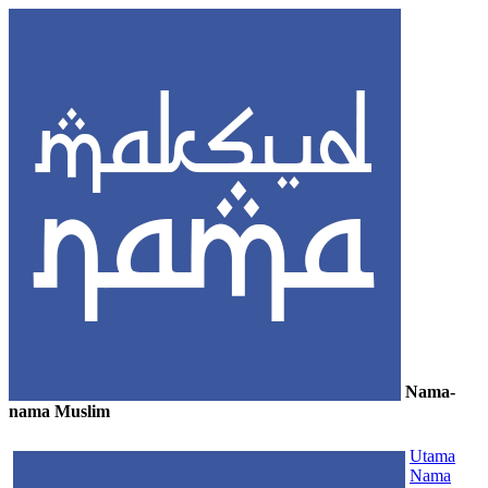
Nama-
nama Muslim
≡
Utama
Nama