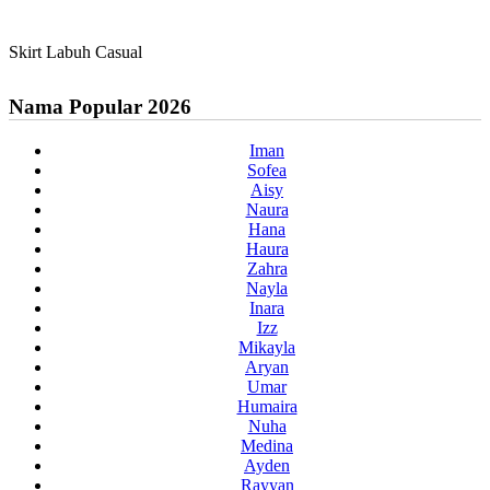
Skirt Labuh Casual
Nama Popular 2026
Iman
Sofea
Aisy
Naura
Hana
Haura
Zahra
Nayla
Inara
Izz
Mikayla
Aryan
Umar
Humaira
Nuha
Medina
Ayden
Rayyan