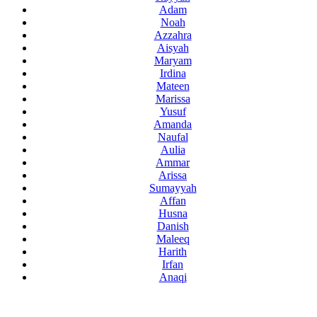
Adam
Noah
Azzahra
Aisyah
Maryam
Irdina
Mateen
Marissa
Yusuf
Amanda
Naufal
Aulia
Ammar
Arissa
Sumayyah
Affan
Husna
Danish
Maleeq
Harith
Irfan
Anaqi