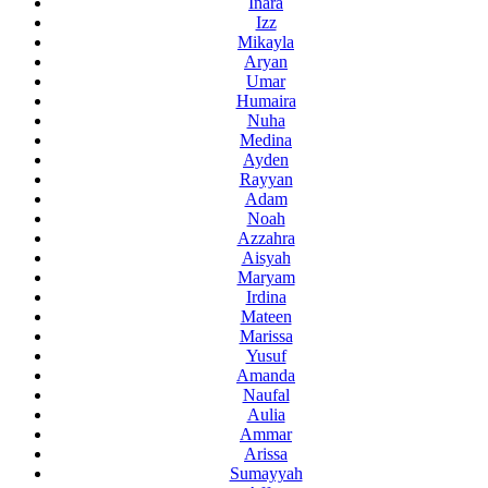
Inara
Izz
Mikayla
Aryan
Umar
Humaira
Nuha
Medina
Ayden
Rayyan
Adam
Noah
Azzahra
Aisyah
Maryam
Irdina
Mateen
Marissa
Yusuf
Amanda
Naufal
Aulia
Ammar
Arissa
Sumayyah