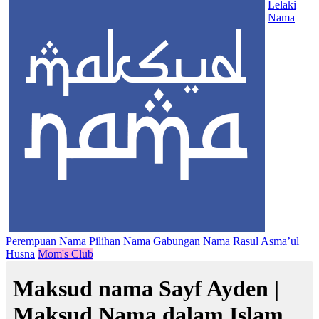
Lelaki
Nama
Perempuan
Nama Pilihan
Nama Gabungan
Nama Rasul
Asma’ul
Husna
Mom's Club
Maksud nama Sayf Ayden |
Maksud Nama dalam Islam