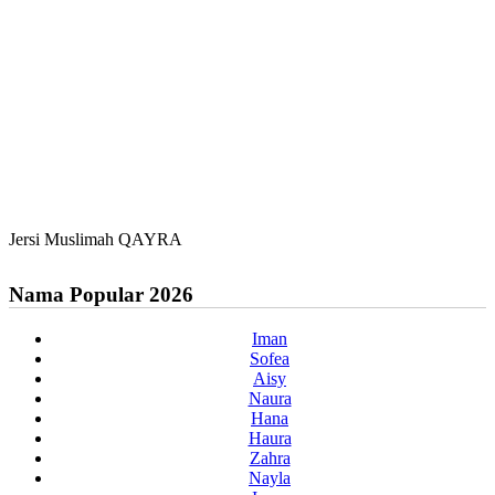
Jersi Muslimah QAYRA
Nama Popular 2026
Iman
Sofea
Aisy
Naura
Hana
Haura
Zahra
Nayla