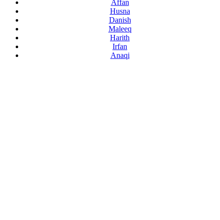
Affan
Husna
Danish
Maleeq
Harith
Irfan
Anaqi