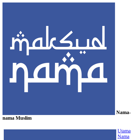
Nama-
nama Muslim
≡
Utama
Nama