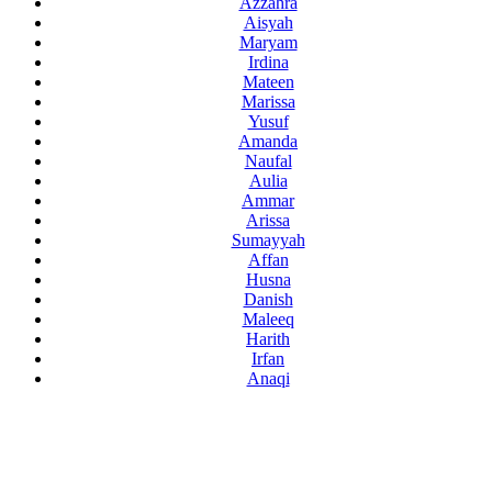
Azzahra
Aisyah
Maryam
Irdina
Mateen
Marissa
Yusuf
Amanda
Naufal
Aulia
Ammar
Arissa
Sumayyah
Affan
Husna
Danish
Maleeq
Harith
Irfan
Anaqi