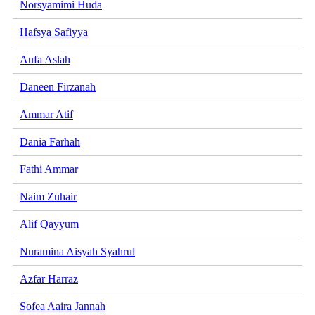
Norsyamimi Huda
Hafsya Safiyya
Aufa Aslah
Daneen Firzanah
Ammar Atif
Dania Farhah
Fathi Ammar
Naim Zuhair
Alif Qayyum
Nuramina Aisyah Syahrul
Azfar Harraz
Sofea Aaira Jannah