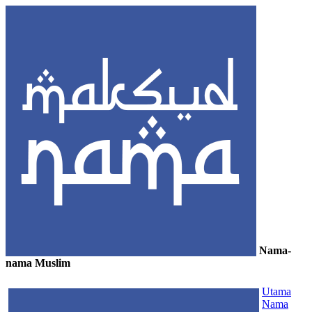
Nama-
nama Muslim
≡
Utama
Nama