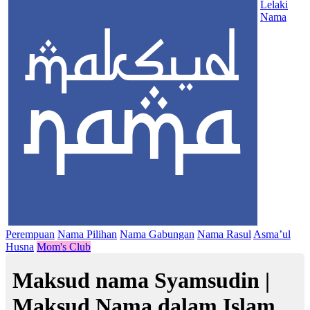
Lelaki
Nama
Perempuan
Nama Pilihan
Nama Gabungan
Nama Rasul
Asma’ul
Husna
Mom's Club
Maksud nama Syamsudin |
Maksud Nama dalam Islam