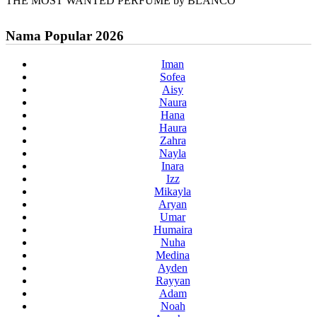
THE MOST WANTED PERFUME by BLANCO
Nama Popular 2026
Iman
Sofea
Aisy
Naura
Hana
Haura
Zahra
Nayla
Inara
Izz
Mikayla
Aryan
Umar
Humaira
Nuha
Medina
Ayden
Rayyan
Adam
Noah