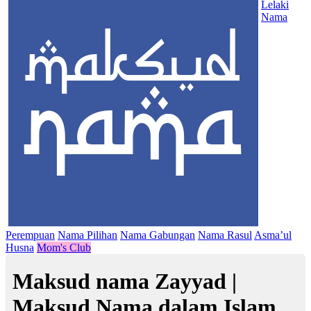
Lelaki
Nama
Perempuan
Nama Pilihan
Nama Gabungan
Nama Rasul
Asma’ul
Husna
Mom's Club
Maksud nama Zayyad |
Maksud Nama dalam Islam