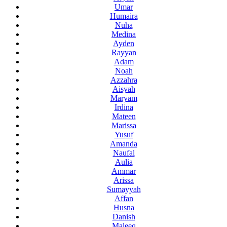
Umar
Humaira
Nuha
Medina
Ayden
Rayyan
Adam
Noah
Azzahra
Aisyah
Maryam
Irdina
Mateen
Marissa
Yusuf
Amanda
Naufal
Aulia
Ammar
Arissa
Sumayyah
Affan
Husna
Danish
Maleeq