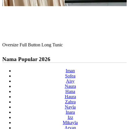
Oversize Full Button Long Tunic
Nama Popular 2026
Iman
Sofea
Aisy
Naura
Hana
Haura
Zahra
Nayla
Inara
Izz
Mikayla
Aryan