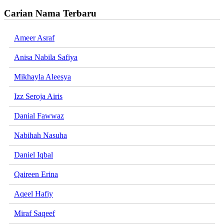
Carian Nama Terbaru
Ameer Asraf
Anisa Nabila Safiya
Mikhayla Aleesya
Izz Seroja Airis
Danial Fawwaz
Nabihah Nasuha
Daniel Iqbal
Qaireen Erina
Aqeel Hafiy
Miraf Saqeef