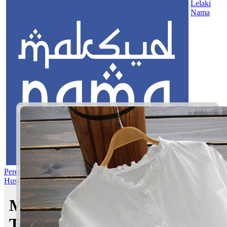
Lelaki
Nama
Perempuan
Nama Pilihan
Nama Gabungan
Nama Rasul
Asma’ul
Husna
Mom's Club
Maksud Nama Dalam Islam -
Terkini dan Popular