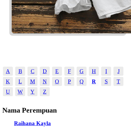
A
B
C
D
E
F
G
H
I
J
K
L
M
N
O
P
Q
R
S
T
U
W
Y
Z
Nama Perempuan
Raihana Kayla