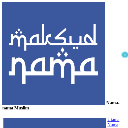
×
Nama-
nama Muslim
≡
Utama
Nama