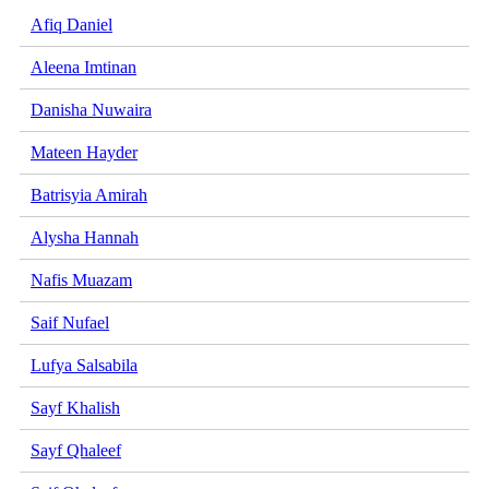
Afiq Daniel
Aleena Imtinan
Danisha Nuwaira
Mateen Hayder
Batrisyia Amirah
Alysha Hannah
Nafis Muazam
Saif Nufael
Lufya Salsabila
Sayf Khalish
Sayf Qhaleef