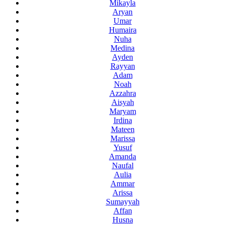
Mikayla
Aryan
Umar
Humaira
Nuha
Medina
Ayden
Rayyan
Adam
Noah
Azzahra
Aisyah
Maryam
Irdina
Mateen
Marissa
Yusuf
Amanda
Naufal
Aulia
Ammar
Arissa
Sumayyah
Affan
Husna