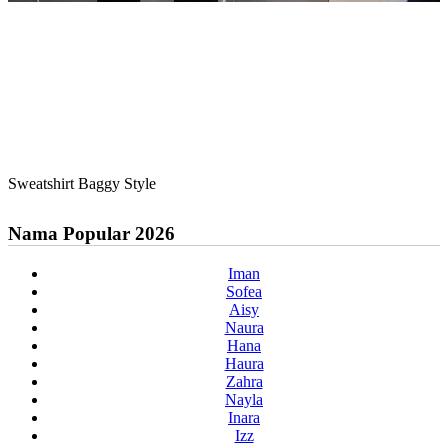
Sweatshirt Baggy Style
Nama Popular 2026
Iman
Sofea
Aisy
Naura
Hana
Haura
Zahra
Nayla
Inara
Izz