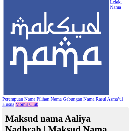
Lelaki
Nama
Perempuan
Nama Pilihan
Nama Gabungan
Nama Rasul
Asma’ul
Husna
Mom's Club
Maksud nama Aaliya
Nadhrah | Maksud Nama