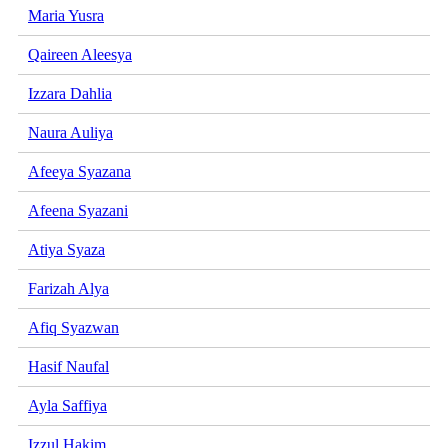
Maria Yusra
Qaireen Aleesya
Izzara Dahlia
Naura Auliya
Afeeya Syazana
Afeena Syazani
Atiya Syaza
Farizah Alya
Afiq Syazwan
Hasif Naufal
Ayla Saffiya
Izzul Hakim