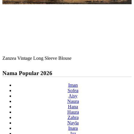
Zanzea Vintage Long Sleeve Blouse
Nama Popular 2026
Iman
Sofea
Aisy
Naura
Hana
Haura
Zahra
Nayla
Inara
Izz