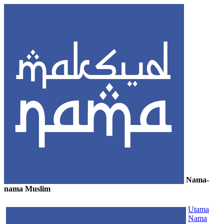
Nama-
nama Muslim
≡
Utama
Nama