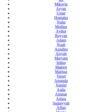
Mikayla
Aryan
Umar
Humaira
Nuha
Medina
Ayden
Rayyan
Adam
Noah
Azzahra
Aisyah
Maryam
Irdina
Mateen
Marissa
Yusuf
Amanda
Naufal
Aulia
Ammar
Arissa
Sumayyah
Affan