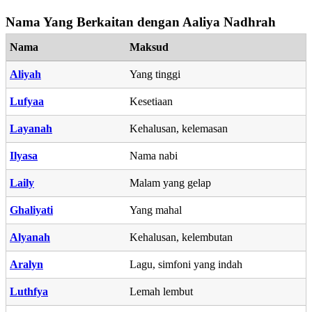
Nama Yang Berkaitan dengan Aaliya Nadhrah
Nama
Maksud
Aliyah
Yang tinggi
Lufyaa
Kesetiaan
Layanah
Kehalusan, kelemasan
Ilyasa
Nama nabi
Laily
Malam yang gelap
Ghaliyati
Yang mahal
Alyanah
Kehalusan, kelembutan
Aralyn
Lagu, simfoni yang indah
Luthfya
Lemah lembut