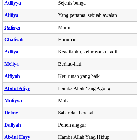
Atiliyya
Sejenis bunga
Alifiya
Yang pertama, sebuah awalan
Qalisya
Murni
Ghaliyah
Haruman
Adliya
Keadilanku, kelurusanku, adil
Meliya
Berhati-hati
Alfiyah
Keturunan yang baik
Abdul Aliyy
Hamba Allah Yang Agung
Muliyya
Mulia
Helmy
Sabar dan berakal
Daliyah
Pohon anggur
Abdul Hayy
Hamba Allah Yang Hidup