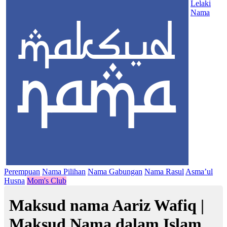
Lelaki
Nama
Perempuan
Nama Pilihan
Nama Gabungan
Nama Rasul
Asma’ul
Husna
Mom's Club
Maksud nama Aariz Wafiq |
Maksud Nama dalam Islam