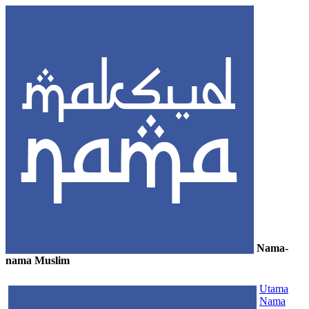
Nama-
nama Muslim
≡
Utama
Nama