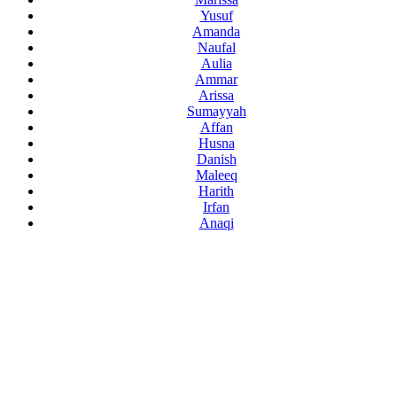
Yusuf
Amanda
Naufal
Aulia
Ammar
Arissa
Sumayyah
Affan
Husna
Danish
Maleeq
Harith
Irfan
Anaqi