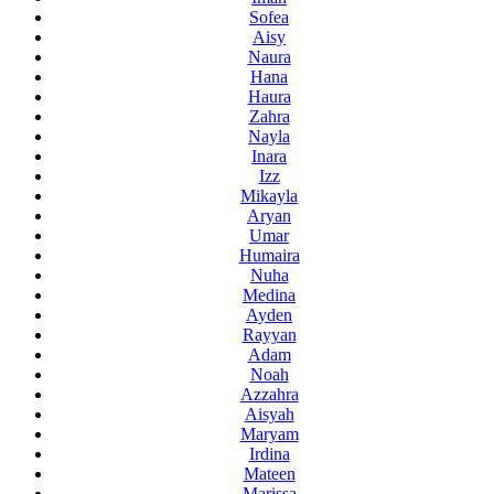
Sofea
Aisy
Naura
Hana
Haura
Zahra
Nayla
Inara
Izz
Mikayla
Aryan
Umar
Humaira
Nuha
Medina
Ayden
Rayyan
Adam
Noah
Azzahra
Aisyah
Maryam
Irdina
Mateen
Marissa