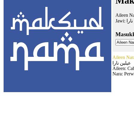
Mak
Aileen Na
Jawi:
نارا
Masuk
Aileen Nar
عيلين نارا
Aileen: Ca
Nara: Perw