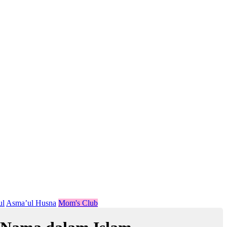
ul
Asma’ul Husna
Mom's Club