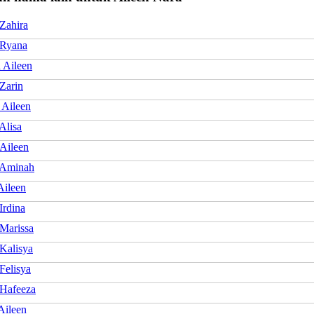
Zahira
 Ryana
 Aileen
Zarin
 Aileen
Alisa
 Aileen
 Aminah
Aileen
Irdina
 Marissa
Kalisya
Felisya
 Hafeeza
Aileen