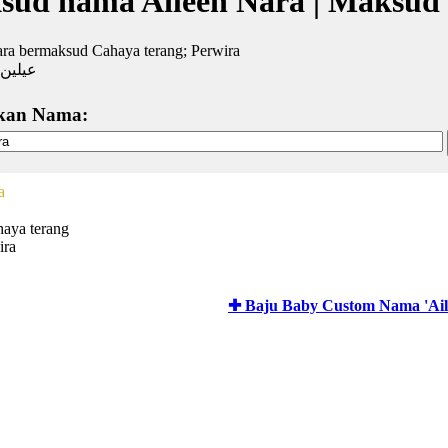
sud nama Aileen Nara | Maksud
ra bermaksud Cahaya terang; Perwira
عيلين 
kan Nama:
a
haya terang
ira
✚ Baju Baby Custom Nama 'Ail