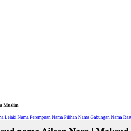
a Muslim
a Lelaki
Nama Perempuan
Nama Pilihan
Nama Gabungan
Nama Ras