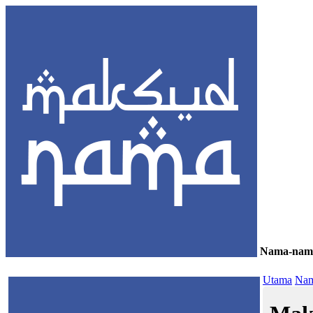
Nama-nam
≡
Utama
Nam