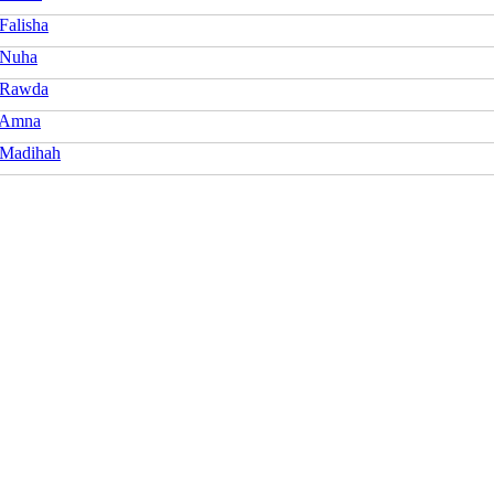
Falisha
 Nuha
 Rawda
 Amna
 Madihah