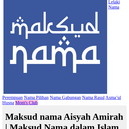
Lelaki
Nama
Perempuan
Nama Pilihan
Nama Gabungan
Nama Rasul
Asma’ul
Husna
Mom's Club
Maksud nama Aisyah Amirah
| Maksud Nama dalam Islam