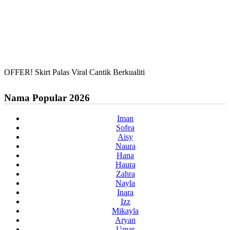
OFFER! Skirt Palas Viral Cantik Berkualiti
Nama Popular 2026
Iman
Sofea
Aisy
Naura
Hana
Haura
Zahra
Nayla
Inara
Izz
Mikayla
Aryan
Umar