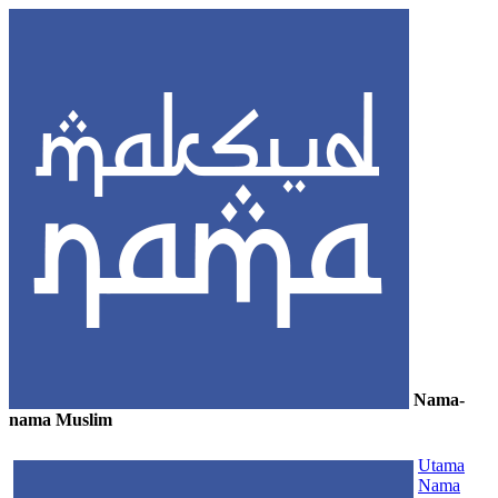
Nama-
nama Muslim
≡
Utama
Nama