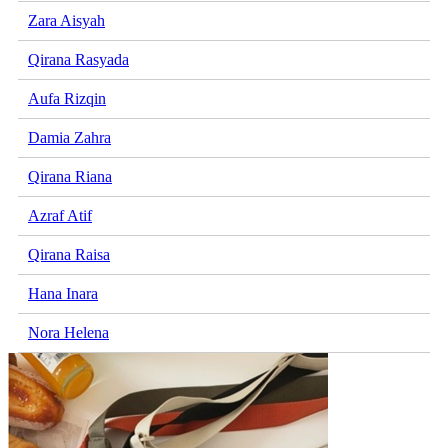
Zara Aisyah
Qirana Rasyada
Aufa Rizqin
Damia Zahra
Qirana Riana
Azraf Atif
Qirana Raisa
Hana Inara
Nora Helena