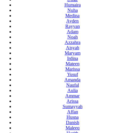
Humaira
Nuha
Medina
Ayden
Rayyan
Adam
Noah
Azzahra
Aisyah
Maryam
Irdina
Mateen
Marissa
Yusuf
Amanda
Naufal
Aulia
Ammar
Arissa
Sumayyah
Affan
Husna
Danish
Maleeq