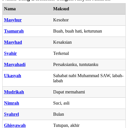
Nama
Maksud
Masyhur
Kesohor
Tsamarah
Buah, buah hati, keturunan
Masyhad
Kesaksian
Syahir
Terkenal
Masyahadi
Persaksianku, tuntutanku
Ukasyah
Sahabat nabi Muhammad SAW, labah-
labah
Mudrikah
Dapat memahami
Nimrah
Suci, asli
Syahrel
Bulan
Ghisyawah
Tutupan, akhir