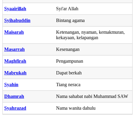
Syaairillah
Syi'ar Allah
Syihabuddin
Bintang agama
Maisarah
Ketenangan, nyaman, kemakmuran,
kekayaan, kelapangan
Masarrah
Kesenangan
Maghfirah
Pengampunan
Mabrukah
Dapat berkah
Syahin
Tiang neraca
Dhamrah
Nama sahabat nabi Muhammad SAW
Syahrazad
Nama wanita dahulu