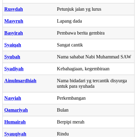
Rusydah
Petunjuk jalan yg lurus
Masyruh
Lapang dada
Basyirah
Pembawa berita gembira
Syaiqah
Sangat cantik
Syubah
Nama sahabat Nabi Muhammad SAW
Syadiyah
Kebahagiaan, kegembiraan
Ainulmardhiah
Nama bidadari yg tercantik disyurga
untuk para syuhada
Nasyiah
Perkembangan
Qamariyah
Bulan
Humairah
Berpipi merah
Syauqiyah
Rindu