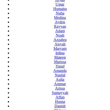
Umar
Humaira
Nuha
Medina
Ayden
Rayyan
Adam
Noah
Azzahra
Aisyah
Maryam
Irdina
Mateen
Marissa
Yusuf
Amanda
Naufal
Aulia
Ammar
Arissa
Sumayyah
Affan
Husna
Danish