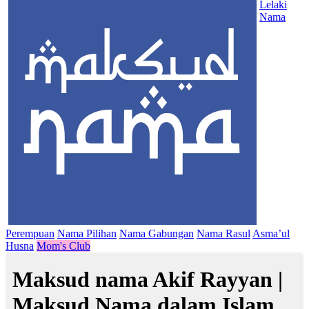
Lelaki
Nama
Perempuan
Nama Pilihan
Nama Gabungan
Nama Rasul
Asma’ul
Husna
Mom's Club
Maksud nama Akif Rayyan |
Maksud Nama dalam Islam