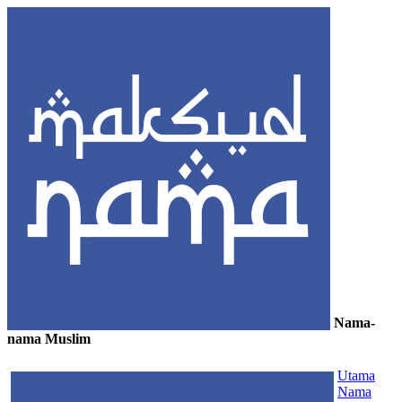
Nama-
nama Muslim
≡
Utama
Nama