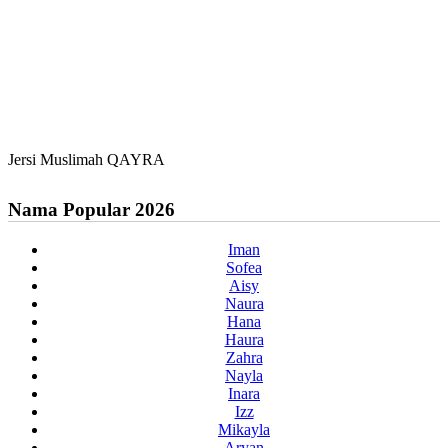
Jersi Muslimah QAYRA
Nama Popular 2026
Iman
Sofea
Aisy
Naura
Hana
Haura
Zahra
Nayla
Inara
Izz
Mikayla
Aryan