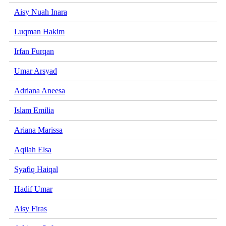
Aisy Nuah Inara
Luqman Hakim
Irfan Furqan
Umar Arsyad
Adriana Aneesa
Islam Emilia
Ariana Marissa
Aqilah Elsa
Syafiq Haiqal
Hadif Umar
Aisy Firas