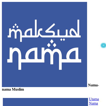
×
Nama-
nama Muslim
≡
Utama
Nama