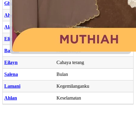
Ghazlina
Tenunan
Alwani
Warna-warni
Aladdin
Bangsawan agama
Elina
Kehalusan, kelembutan
Balyan
Nama auliya
Eilayn
Cahaya terang
Salena
Bulan
Lamani
Kegemilanganku
Ahlan
Keselamatan