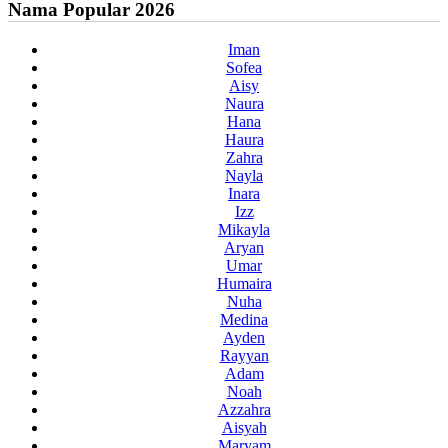
Nama Popular 2026
Iman
Sofea
Aisy
Naura
Hana
Haura
Zahra
Nayla
Inara
Izz
Mikayla
Aryan
Umar
Humaira
Nuha
Medina
Ayden
Rayyan
Adam
Noah
Azzahra
Aisyah
Maryam