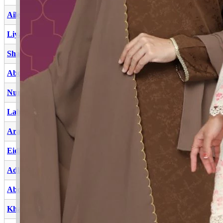
Aileen
Cahaya terang
Liyana
Kehalusan, kelembutan
Shalahuddin
Kebaikan agama
Abdul Ghani
Hamba Allah Yang Pengampun
Nurulain
Cahaya mata
Lahmuddin
Kekuatan agama
Aralyn
Lagu, simfoni yang indah
Eidlan
Keadilan
Adlina
Keadilan kita
Abdul Alyan
Hamba Allah Yang Agung
Khaldun
Kekal, nama seorang ahli sejarah