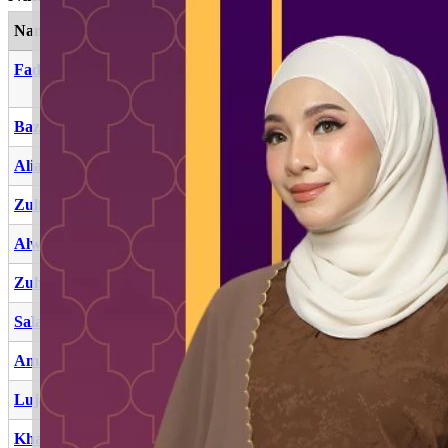
Nama
Maksud
Fadhlurrahman
Keutamaan dari Allah, anugerah ar-
Rahman
Bazilin
Yang menyumbang
Aliana
Kehalusan, kelembutan
Zulfan
Taman seni
Alwan
Warna-warni
Zuhailin
Yang tenang
Salahuddin
Kebaikan agama
Amaleen
Amalan
Lujaina
Keputihan, perak
Khalisya
Murni