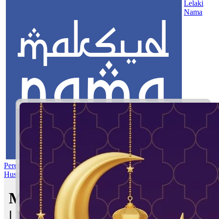
Lelaki
Nama
Perempuan
Nama Pilihan
Nama Gabungan
Nama Rasul
Asma’ul
Husna
Mom's Club
Maksud nama Aleena Khalish
| Maksud Nama dalam Islam