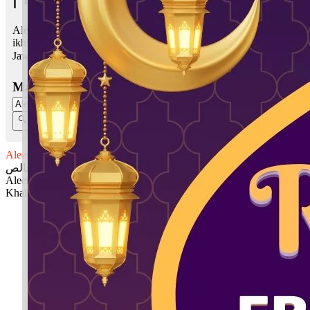
Aleena Khalish bermaksud Sutera syurga, sangat lembut; Suci,
ikhlas, murni
Jawi:
علينا خالص
Masukkan Nama:
Aleena Khalish
علينا خالص
Aleena: Sutera syurga, sangat lembut
Khalish: Suci, ikhlas, murni
✚ Baju Baby Custom Nama 'Aleena Khalish'