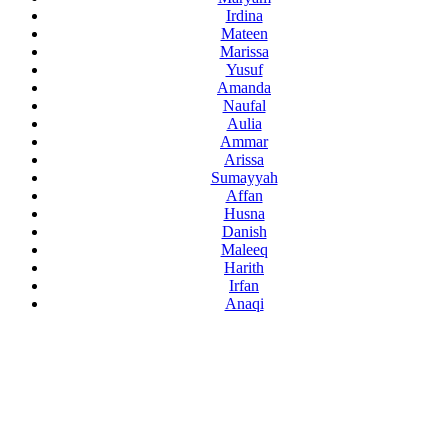
Irdina
Mateen
Marissa
Yusuf
Amanda
Naufal
Aulia
Ammar
Arissa
Sumayyah
Affan
Husna
Danish
Maleeq
Harith
Irfan
Anaqi