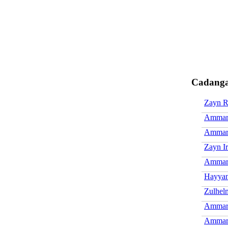
Cadanga
Zayn R
Ammar 
Ammar 
Zayn Ir
Ammar 
Hayya
Zulhel
Ammar
Ammar