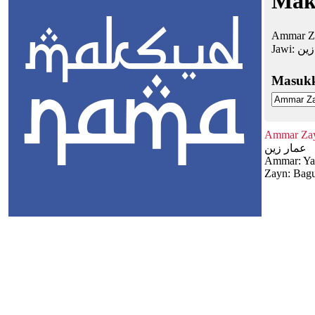
Mak
Ammar Za
Jawi:
زين
Masuk
Ammar Za
عمار زين
Ammar: Ya
Zayn: Bagu