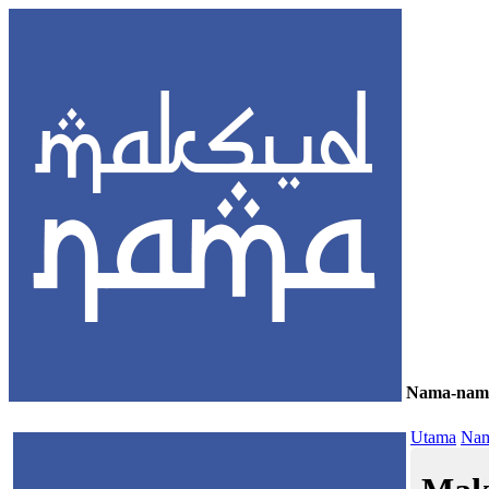
Nama-nam
≡
Utama
Nam