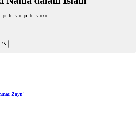
d Nama dalam Islam
perhiasan, perhiasanku
mmar Zayn'