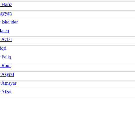
 Hariz
ayyan
Iskandar
aleq
 Azfar
iqri
Faliq
 Rauf
Asyraf
 Amsyar
Aizat