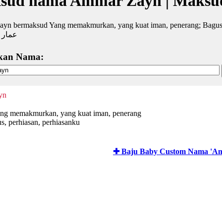
sud nama Ammar Zayn | Maksu
yn bermaksud Yang memakmurkan, yang kuat iman, penerang; Bagus, 
عمار 
kan Nama:
yn
ng memakmurkan, yang kuat iman, penerang
s, perhiasan, perhiasanku
✚ Baju Baby Custom Nama 'A