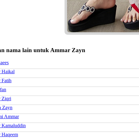
n nama lain untuk Ammar Zayn
aees
Haikal
Fatih
fan
Ziqri
n Zayn
mi Ammar
 Kamaluddin
 Haqeem