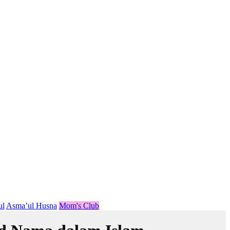
ul
Asma’ul Husna
Mom's Club