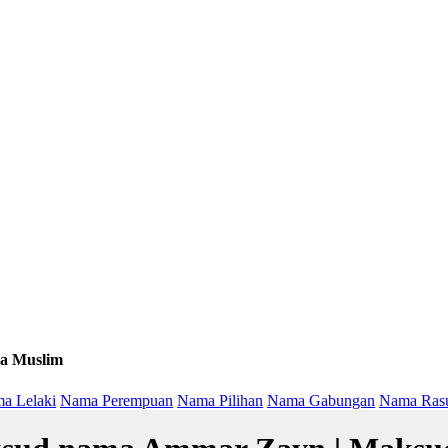
a Muslim
a Lelaki
Nama Perempuan
Nama Pilihan
Nama Gabungan
Nama Ras