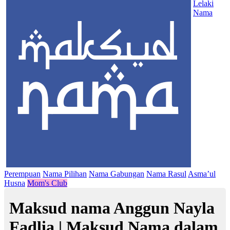
Lelaki
Nama
Perempuan
Nama Pilihan
Nama Gabungan
Nama Rasul
Asma’ul
Husna
Mom's Club
Maksud nama Anggun Nayla
Fadlia | Maksud Nama dalam