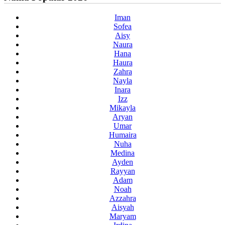
Iman
Sofea
Aisy
Naura
Hana
Haura
Zahra
Nayla
Inara
Izz
Mikayla
Aryan
Umar
Humaira
Nuha
Medina
Ayden
Rayyan
Adam
Noah
Azzahra
Aisyah
Maryam