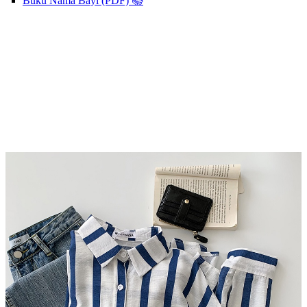
Buku Nama Bayi (PDF) 📚