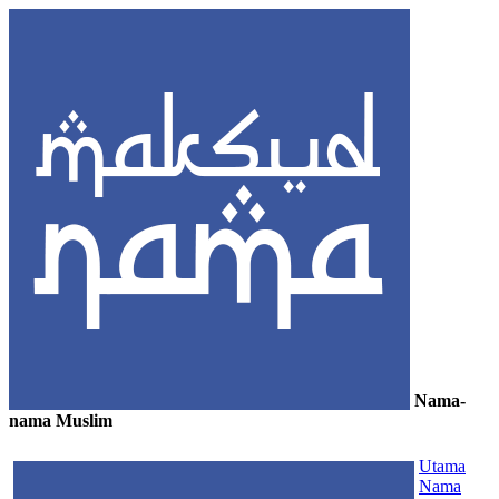
Nama-
nama Muslim
≡
Utama
Nama