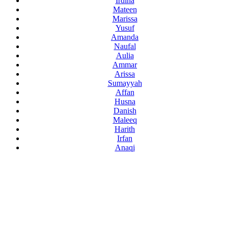
Irdina
Mateen
Marissa
Yusuf
Amanda
Naufal
Aulia
Ammar
Arissa
Sumayyah
Affan
Husna
Danish
Maleeq
Harith
Irfan
Anaqi