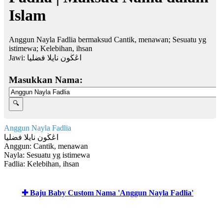
Islam
Anggun Nayla Fadlia bermaksud Cantik, menawan; Sesuatu yg
istimewa; Kelebihan, ihsan
Jawi:
اڠڬون نايلا فضليا
Masukkan Nama:
Anggun Nayla Fadlia
اڠڬون نايلا فضليا
Anggun: Cantik, menawan
Nayla: Sesuatu yg istimewa
Fadlia: Kelebihan, ihsan
✚ Baju Baby Custom Nama 'Anggun Nayla Fadlia'