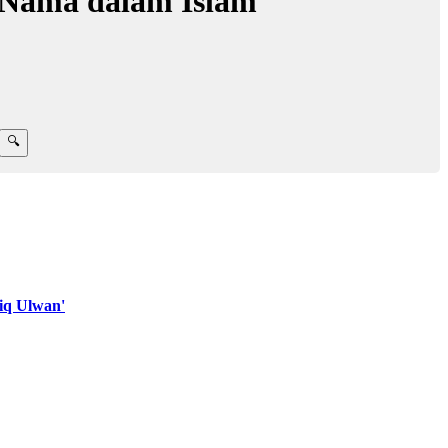
 Nama dalam Islam
iq Ulwan'