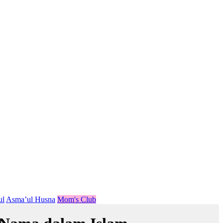
ul
Asma’ul Husna
Mom's Club