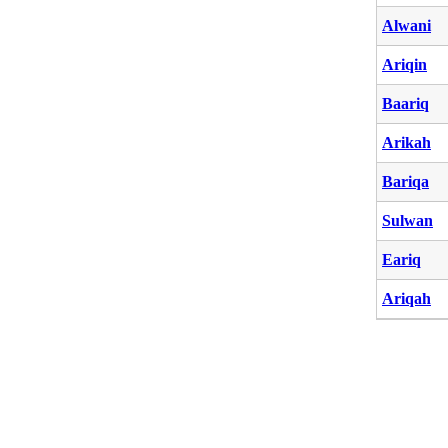
Alwani
Ariqin
Baariq
Arikah
Bariqa
Sulwan
Eariq
Ariqah