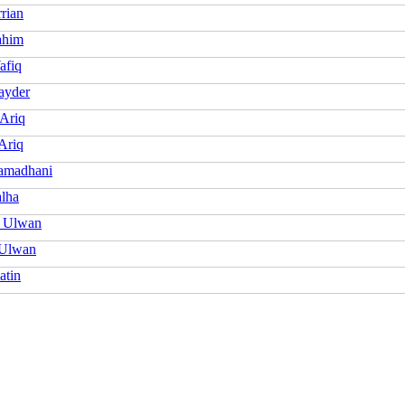
rian
ahim
afiq
ayder
 Ariq
Ariq
amadhani
alha
 Ulwan
 Ulwan
atin