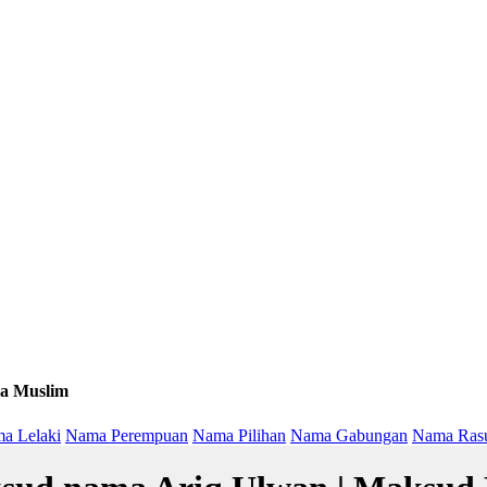
a Muslim
a Lelaki
Nama Perempuan
Nama Pilihan
Nama Gabungan
Nama Ras