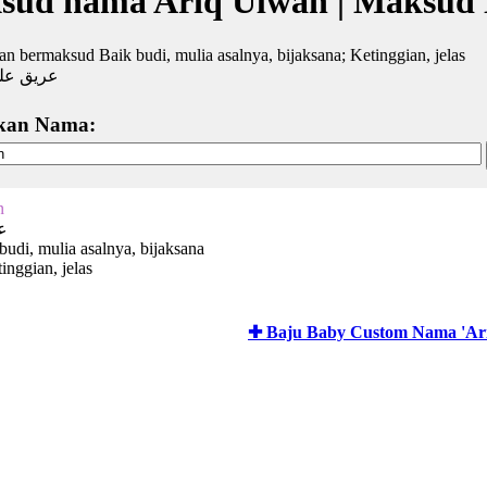
sud nama Ariq Ulwan | Maksud
n bermaksud Baik budi, mulia asalnya, bijaksana; Ketinggian, jelas
عريق عل
kan Nama:
n
ع
budi, mulia asalnya, bijaksana
nggian, jelas
✚ Baju Baby Custom Nama 'Ar