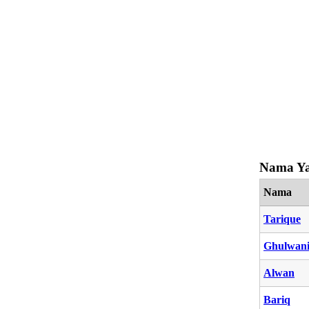
Nama Ya
Nama
Tarique
Ghulwan
Alwan
Bariq