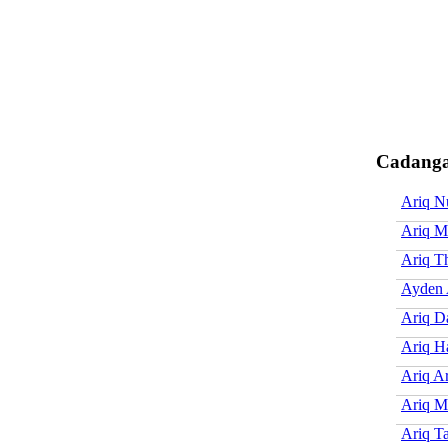
Cadanga
Ariq N
Ariq M
Ariq T
Ayden 
Ariq D
Ariq H
Ariq A
Ariq M
Ariq T