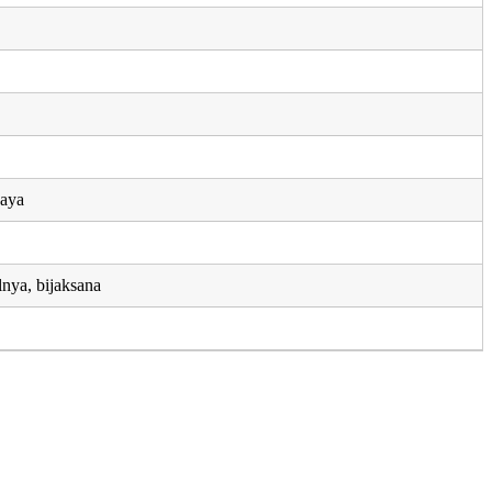
jaya
lnya, bijaksana