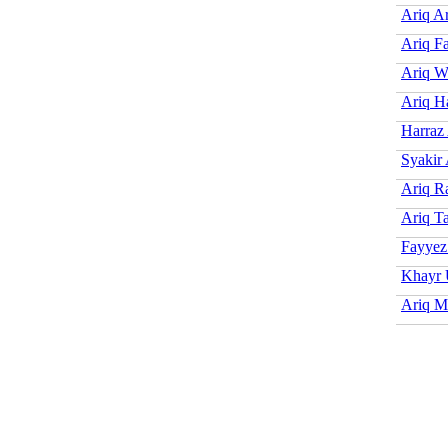
Ariq Ar
Ariq F
Ariq W
Ariq H
Harraz
Syakir 
Ariq R
Ariq T
Fayyez
Khayr
Ariq M