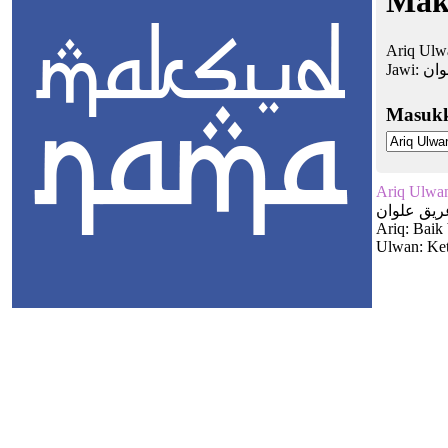
Mak
Ariq Ulwa
Jawi:
وان
Masuk
Ariq Ulwa
ريق علوان
Ariq: Baik 
Ulwan: Keti