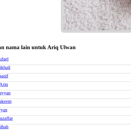
n nama lain untuk Ariq Ulwan
ufael
ikhail
haqif
Ariq
ayyan
akeem
ryan
uzaffar
alhah