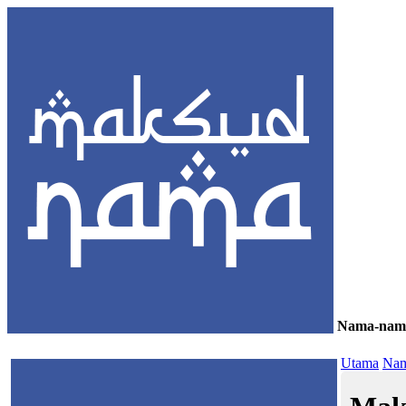
Nama-nam
≡
Utama
Nam