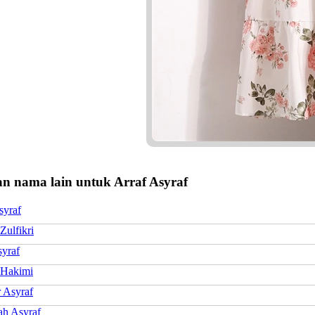
n nama lain untuk Arraf Asyraf
syraf
Zulfikri
syraf
 Hakimi
Asyraf
ah Asyraf