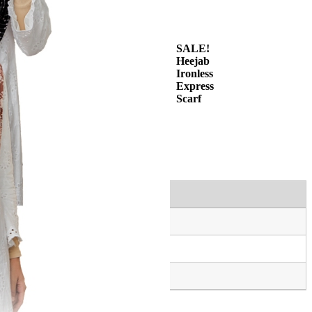
SALE!
Heejab
Ironless
Express
Scarf
san