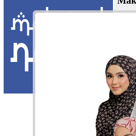
Mak
Arraf Asy
Jawi:
رف
Masuk
Arraf Asyr
رف أشرف
Arraf: Yan
Asyraf: Le