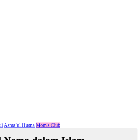
ul
Asma’ul Husna
Mom's Club