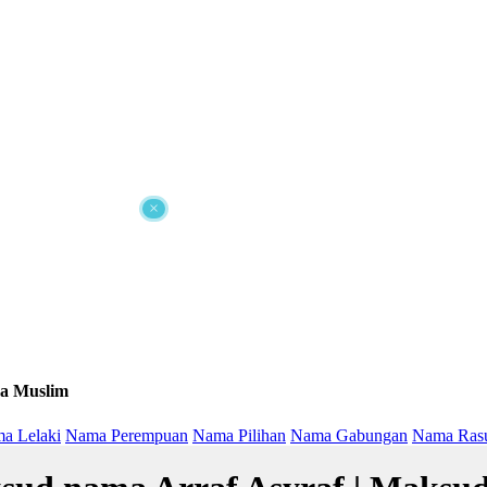
×
a Muslim
a Lelaki
Nama Perempuan
Nama Pilihan
Nama Gabungan
Nama Ras