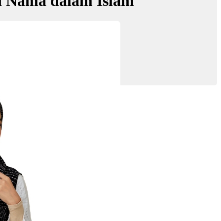
d Nama dalam Islam
af Asyraf'