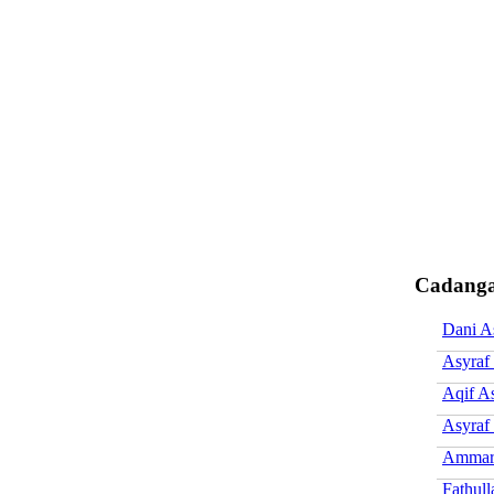
Cadanga
Dani A
Asyraf 
Aqif A
Asyraf
Ammar 
Fathull