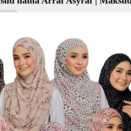
sud nama Arraf Asyraf | Maksu
raf bermaksud Yang bijak, mengetahui; Lebih mulia
عارف أش
kan Nama:
af
عا
g bijak, mengetahui
bih mulia
✚ Baju Baby Custom Nama 'Arr