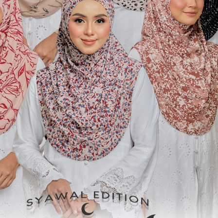
ng Berkaitan dengan Arraf Asyraf
Maksud
Tinggi, pengawas
Lebih luhur
Pengganti, pengawa