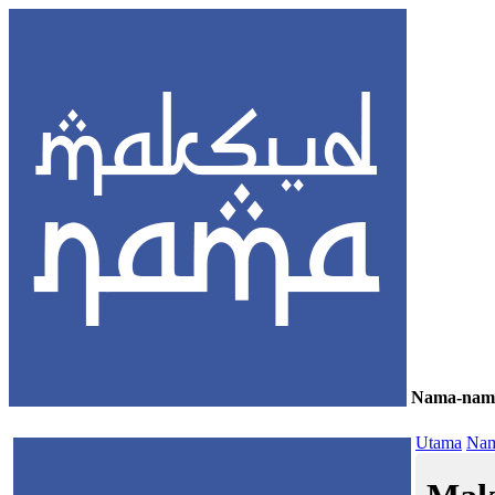
Nama-nam
≡
Utama
Nam