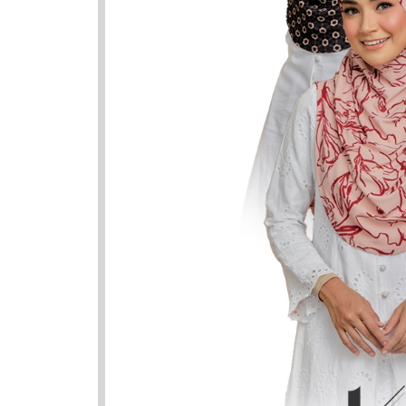
Nama Ya
Nama
Musyrif
Ashraf
Isyraf