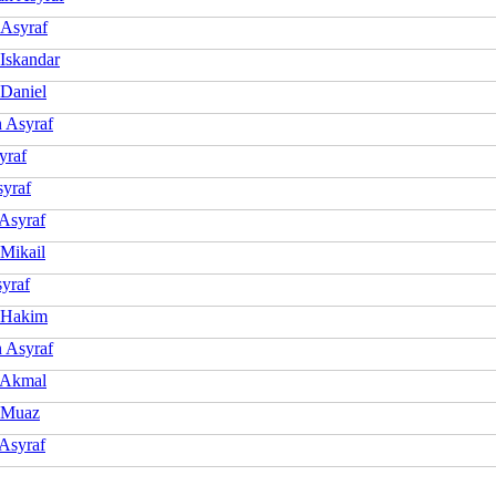
 Asyraf
 Iskandar
 Daniel
 Asyraf
yraf
syraf
Asyraf
 Mikail
syraf
 Hakim
 Asyraf
 Akmal
 Muaz
 Asyraf