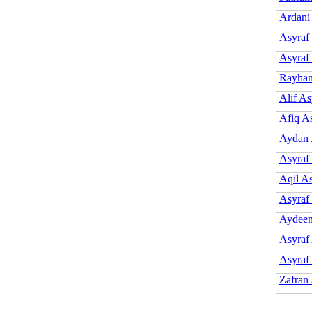
Ardani
Asyraf
Asyraf
Rayhan
Alif As
Afiq A
Aydan 
Asyraf
Aqil A
Asyraf
Aydeen
Asyraf
Asyraf
Zafran