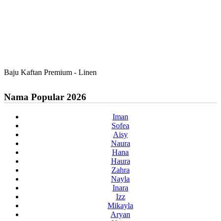
Baju Kaftan Premium - Linen
Nama Popular 2026
Iman
Sofea
Aisy
Naura
Hana
Haura
Zahra
Nayla
Inara
Izz
Mikayla
Aryan