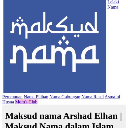
Lelaki
Nama
Perempuan
Nama Pilihan
Nama Gabungan
Nama Rasul
Asma’ul
Husna
Mom's Club
Maksud nama Arshad Elhan |
Maksud Nama dalam Islam