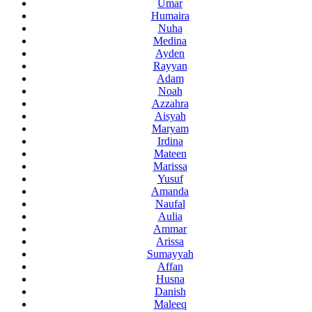
Umar
Humaira
Nuha
Medina
Ayden
Rayyan
Adam
Noah
Azzahra
Aisyah
Maryam
Irdina
Mateen
Marissa
Yusuf
Amanda
Naufal
Aulia
Ammar
Arissa
Sumayyah
Affan
Husna
Danish
Maleeq