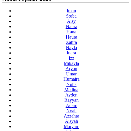
Iman
Sofea
Aisy
Naura
Hana
Haura
Zahra
Nayla
Inara
Izz
Mikayla
Aryan
Umar
Humaira
Nuha
Medina
Ayden
Rayyan
Adam
Noah
Azzahra
Aisyah
Maryam