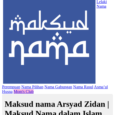
Lelaki
Nama
Perempuan
Nama Pilihan
Nama Gabungan
Nama Rasul
Asma’ul
Husna
Mom's Club
Maksud nama Arsyad Zidan |
Maksud Nama dalam Islam