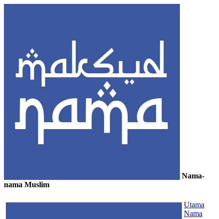
Nama-
nama Muslim
≡
Utama
Nama