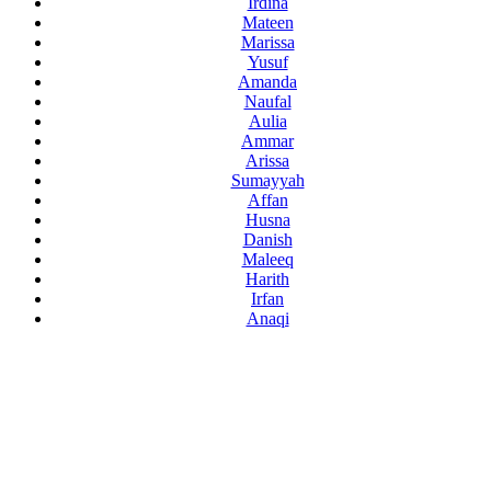
Irdina
Mateen
Marissa
Yusuf
Amanda
Naufal
Aulia
Ammar
Arissa
Sumayyah
Affan
Husna
Danish
Maleeq
Harith
Irfan
Anaqi