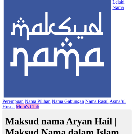
Lelaki
Nama
Perempuan
Nama Pilihan
Nama Gabungan
Nama Rasul
Asma’ul
Husna
Mom's Club
Maksud nama Aryan Hail |
Maksud Nama dalam Islam