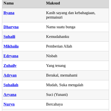
Nama
Maksud
Ryana
Kasih sayang dan kebahagiaan,
permaisuri
Dharyna
Nama suatu bunga
Suhaili
Kemudahanku
Mikhaila
Pemberian Allah
Edryana
Nisbah
Zuhaily
Yang tenang
Adryan
Berakal, memahami
Suhailah
Mudah, Suka mengalah
Aryana
Suci (Yunani)
Nuryn
Bercahaya