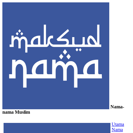
Nama-
nama Muslim
≡
Utama
Nama