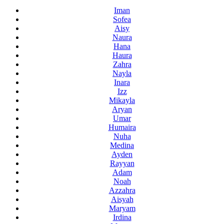
Iman
Sofea
Aisy
Naura
Hana
Haura
Zahra
Nayla
Inara
Izz
Mikayla
Aryan
Umar
Humaira
Nuha
Medina
Ayden
Rayyan
Adam
Noah
Azzahra
Aisyah
Maryam
Irdina