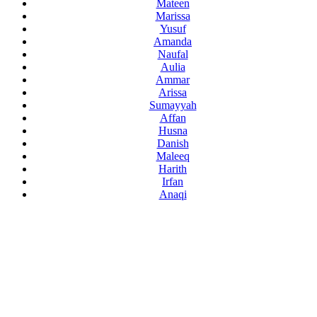
Mateen
Marissa
Yusuf
Amanda
Naufal
Aulia
Ammar
Arissa
Sumayyah
Affan
Husna
Danish
Maleeq
Harith
Irfan
Anaqi