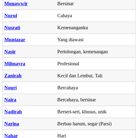
Munawwir
Bersinar
Nurul
Cahaya
Nusrati
Kemenanganku
Muntazar
Yang diawasi
Nasir
Pertolongan, kemenangan
Mihnayra
Profesional
Zanirah
Kecil dan Lembut, Tali
Nouri
Bercahaya
Naira
Bercahaya, bersinar
Nadirah
Berseri-seri, khusus, unik
Narina
Berbau harum, segar (Parsi)
Nahar
Hari