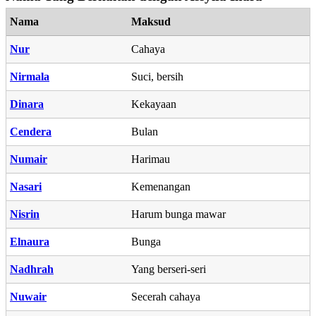
Nama
Maksud
Nur
Cahaya
Nirmala
Suci, bersih
Dinara
Kekayaan
Cendera
Bulan
Numair
Harimau
Nasari
Kemenangan
Nisrin
Harum bunga mawar
Elnaura
Bunga
Nadhrah
Yang berseri-seri
Nuwair
Secerah cahaya