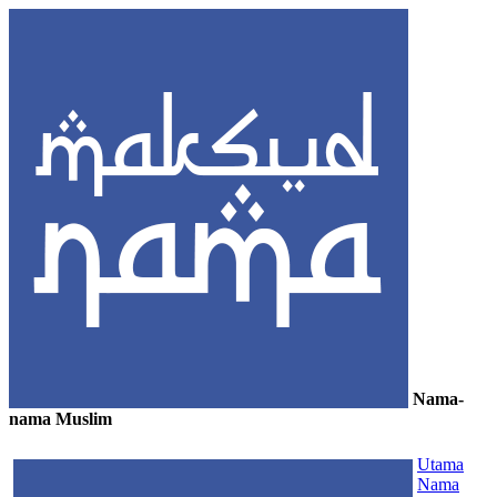
Nama-
nama Muslim
≡
Utama
Nama