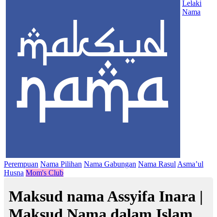
Lelaki
Nama
Perempuan
Nama Pilihan
Nama Gabungan
Nama Rasul
Asma’ul
Husna
Mom's Club
Maksud nama Assyifa Inara |
Maksud Nama dalam Islam