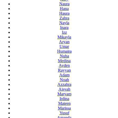
Naura
Hana
Haura
Zahra
Nayla
Inara
Izz
Mikayla
Aryan
Umar
Humaira
Nuha
Medina
Ayden
Rayyan
Adam
Noah
Azzahra
Aisyah
Maryam
Irdina
Mateen
Marissa
Yusuf
Amanda