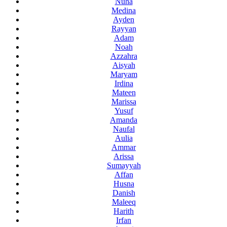
Nuha
Medina
Ayden
Rayyan
Adam
Noah
Azzahra
Aisyah
Maryam
Irdina
Mateen
Marissa
Yusuf
Amanda
Naufal
Aulia
Ammar
Arissa
Sumayyah
Affan
Husna
Danish
Maleeq
Harith
Irfan