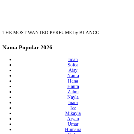
THE MOST WANTED PERFUME by BLANCO
Nama Popular 2026
Iman
Sofea
Aisy
Naura
Hana
Haura
Zahra
Nayla
Inara
Izz
Mikayla
Aryan
Umar
Humaira