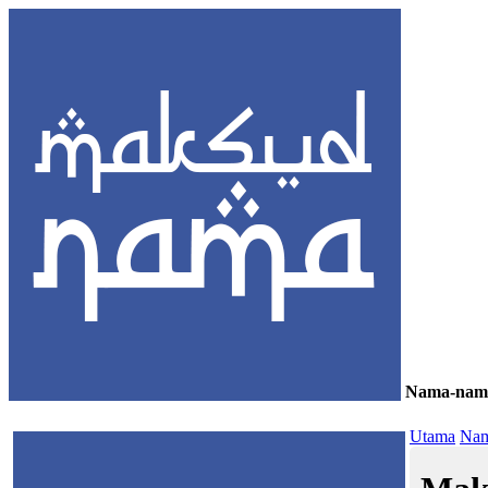
Nama-nam
≡
Utama
Nam