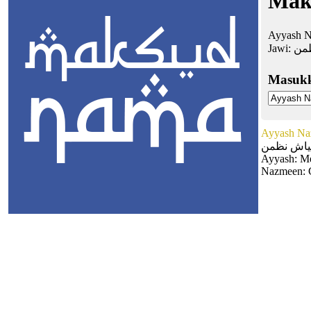
Mak
Ayyash N
Jawi:
من
Masuk
Ayyash Na
اش نظمن
Ayyash: M
Nazmeen: 