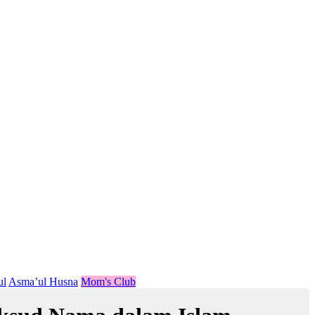
ul
Asma’ul Husna
Mom's Club