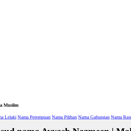
a Muslim
a Lelaki
Nama Perempuan
Nama Pilihan
Nama Gabungan
Nama Ras