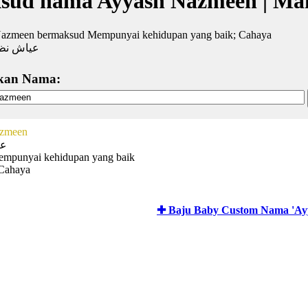
sud nama Ayyash Nazmeen | Ma
azmeen bermaksud Mempunyai kehidupan yang baik; Cahaya
عياش نظ
kan Nama:
zmeen
عي
empunyai kehidupan yang baik
Cahaya
✚ Baju Baby Custom Nama 'Ay