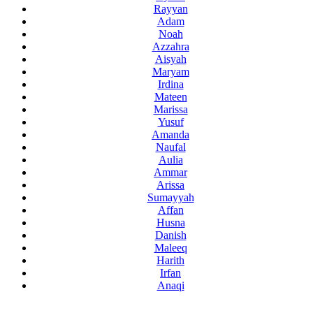
Rayyan
Adam
Noah
Azzahra
Aisyah
Maryam
Irdina
Mateen
Marissa
Yusuf
Amanda
Naufal
Aulia
Ammar
Arissa
Sumayyah
Affan
Husna
Danish
Maleeq
Harith
Irfan
Anaqi