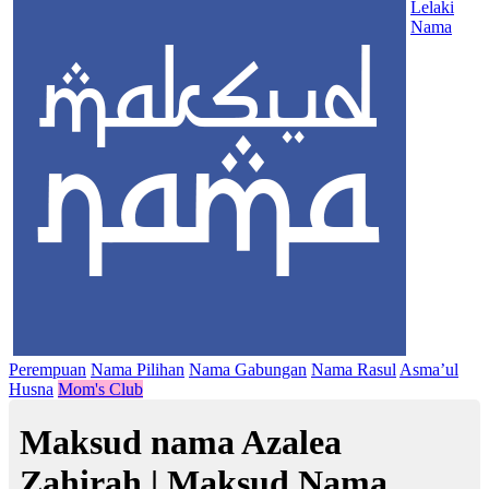
Lelaki
Nama
Perempuan
Nama Pilihan
Nama Gabungan
Nama Rasul
Asma’ul
Husna
Mom's Club
Maksud nama Azalea
Zahirah | Maksud Nama