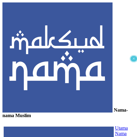
×
Nama-
nama Muslim
≡
Utama
Nama