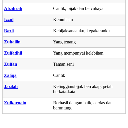
Alzahrah
Cantik, bijak dan bercahaya
Izzul
Kemuliaan
Bazli
Kebijaksanaanku, kepakaranku
Zuhailin
Yang tenang
Zulfadhli
Yang mempunyai kelebihan
Zulfan
Taman seni
Zaliqa
Cantik
Jazilah
Ketinggian/bijak bercakap, petah
berkata-kata
Zulkarnain
Berhasil dengan baik, cerdas dan
beruntung