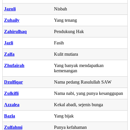
Jazuli
Nisbah
Zuhaily
Yang tenang
Zahirulhaq
Pendukung Hak
Jazli
Fasih
Zalfa
Kulit mutiara
Zhufairah
Yang banyak mendapatkan
kemenangan
Dzulfiqar
Nama pedang Rasulullah SAW
Zulkifli
Nama nabi, yang punya kesanggupan
Azzalea
Kekal abadi, sejenis bunga
Bazla
Yang bijak
Zulfahmi
Punya kefahaman