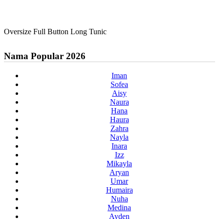
Oversize Full Button Long Tunic
Nama Popular 2026
Iman
Sofea
Aisy
Naura
Hana
Haura
Zahra
Nayla
Inara
Izz
Mikayla
Aryan
Umar
Humaira
Nuha
Medina
Ayden