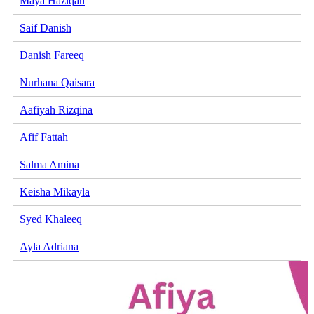
Maya Haziqah
Saif Danish
Danish Fareeq
Nurhana Qaisara
Aafiyah Rizqina
Afif Fattah
Salma Amina
Keisha Mikayla
Syed Khaleeq
Ayla Adriana