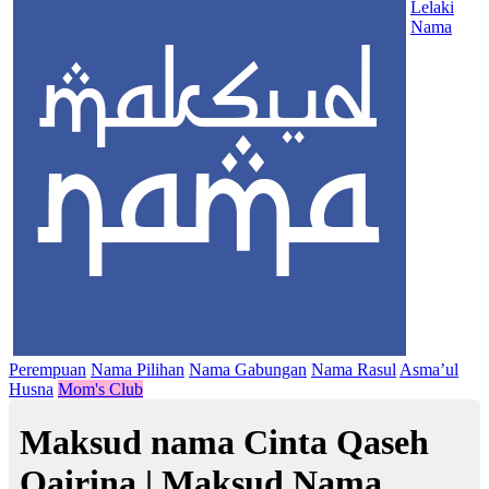
Lelaki
Nama
Perempuan
Nama Pilihan
Nama Gabungan
Nama Rasul
Asma’ul
Husna
Mom's Club
Maksud nama Cinta Qaseh
Qairina | Maksud Nama