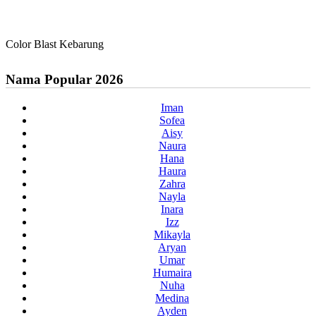
Color Blast Kebarung
Nama Popular 2026
Iman
Sofea
Aisy
Naura
Hana
Haura
Zahra
Nayla
Inara
Izz
Mikayla
Aryan
Umar
Humaira
Nuha
Medina
Ayden