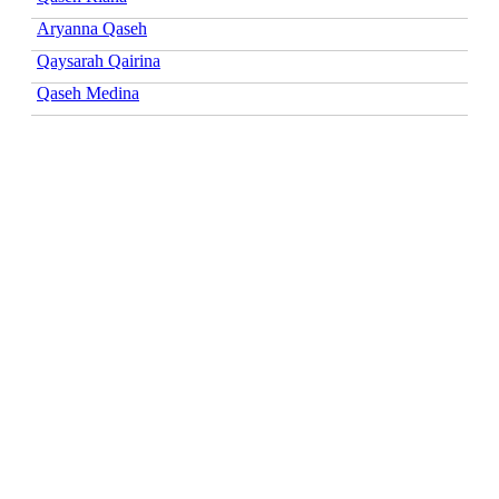
Aryanna Qaseh
Qaysarah Qairina
Qaseh Medina