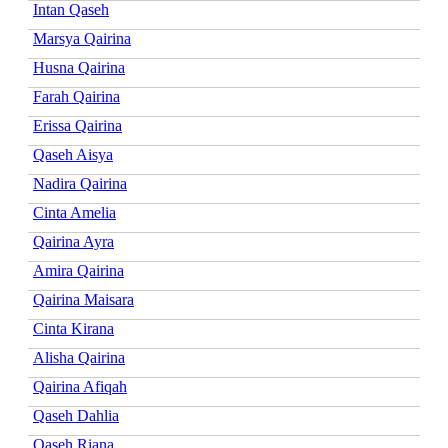
Intan Qaseh
Marsya Qairina
Husna Qairina
Farah Qairina
Erissa Qairina
Qaseh Aisya
Nadira Qairina
Cinta Amelia
Qairina Ayra
Amira Qairina
Qairina Maisara
Cinta Kirana
Alisha Qairina
Qairina Afiqah
Qaseh Dahlia
Qaseh Riana