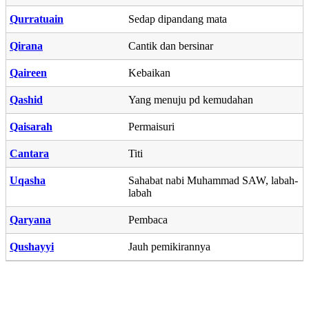
Qurratuain
Sedap dipandang mata
Qirana
Cantik dan bersinar
Qaireen
Kebaikan
Qashid
Yang menuju pd kemudahan
Qaisarah
Permaisuri
Cantara
Titi
Uqasha
Sahabat nabi Muhammad SAW, labah-
labah
Qaryana
Pembaca
Qushayyi
Jauh pemikirannya