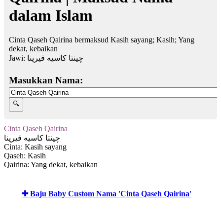
dalam Islam
Cinta Qaseh Qairina bermaksud Kasih sayang; Kasih; Yang
dekat, kebaikan
Jawi:
چينتا كاسيه قيرينا
Masukkan Nama:
Cinta Qaseh Qairina
چينتا كاسيه قيرينا
Cinta: Kasih sayang
Qaseh: Kasih
Qairina: Yang dekat, kebaikan
✚ Baju Baby Custom Nama 'Cinta Qaseh Qairina'