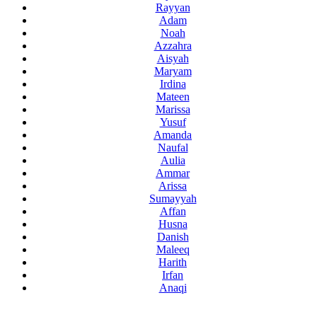
Rayyan
Adam
Noah
Azzahra
Aisyah
Maryam
Irdina
Mateen
Marissa
Yusuf
Amanda
Naufal
Aulia
Ammar
Arissa
Sumayyah
Affan
Husna
Danish
Maleeq
Harith
Irfan
Anaqi