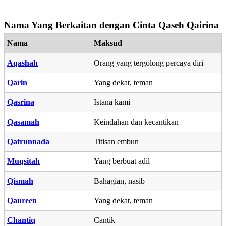
Nama Yang Berkaitan dengan Cinta Qaseh Qairina
Nama
Maksud
Aqashah
Orang yang tergolong percaya diri
Qarin
Yang dekat, teman
Qasrina
Istana kami
Qasamah
Keindahan dan kecantikan
Qatrunnada
Titisan embun
Muqsitah
Yang berbuat adil
Qismah
Bahagian, nasib
Qaureen
Yang dekat, teman
Chantiq
Cantik