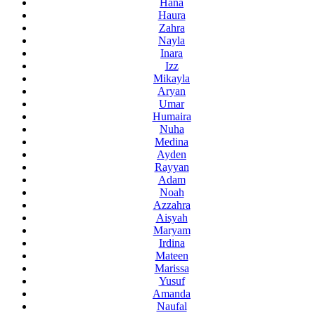
Hana
Haura
Zahra
Nayla
Inara
Izz
Mikayla
Aryan
Umar
Humaira
Nuha
Medina
Ayden
Rayyan
Adam
Noah
Azzahra
Aisyah
Maryam
Irdina
Mateen
Marissa
Yusuf
Amanda
Naufal