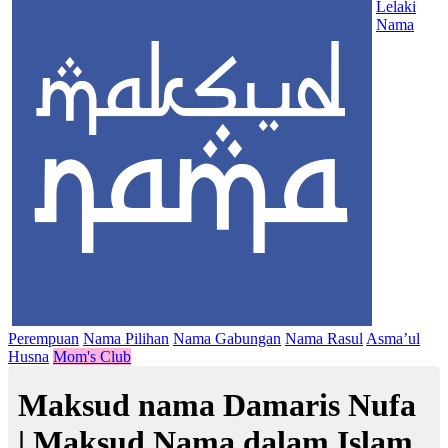
Lelaki
Nama
Perempuan
Nama Pilihan
Nama Gabungan
Nama Rasul
Asma’ul
Husna
Mom's Club
Maksud nama Damaris Nufa
| Maksud Nama dalam Islam