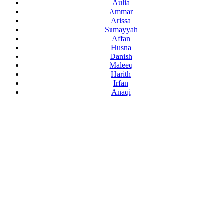
Aulia
Ammar
Arissa
Sumayyah
Affan
Husna
Danish
Maleeq
Harith
Irfan
Anaqi