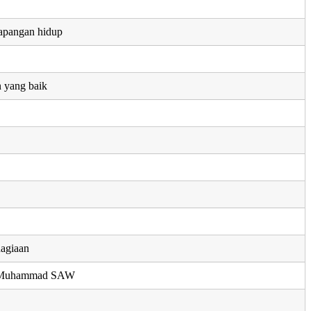
apangan hidup
 yang baik
hagiaan
i Muhammad SAW