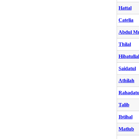
Hattal
Catelia
Abdul Mu
Thilal
Hibatulla
Saidatul
Athilah
Rahadatu
Talib
Ibtihal
Matlub