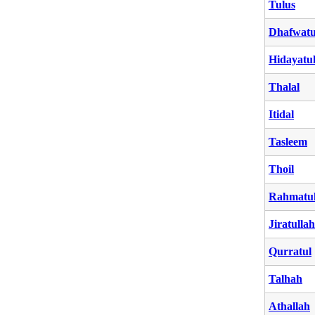
Tulus
Dhafwatu
Hidayatul
Thalal
Itidal
Tasleem
Thoil
Rahmatul
Jiratullah
Qurratul
Talhah
Athallah