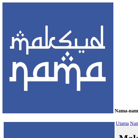
Nama-nam
≡
Utama
Nam