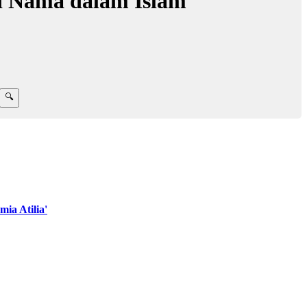
d Nama dalam Islam
ia Atilia'