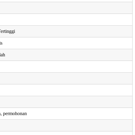
ertinggi
is
lah
h, permohonan