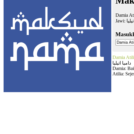
Mak
Damia Ati
Jawi:
يليا
Masuk
Damia Atil
داميا اتيليا
Damia: Bai
Atilia: Sej