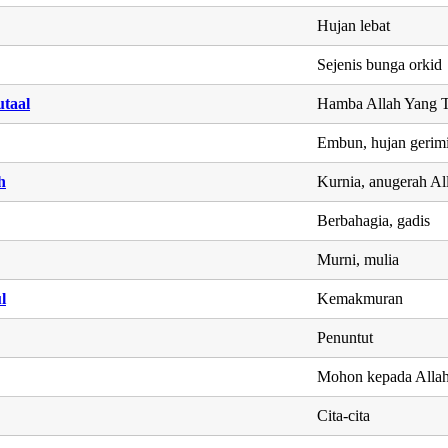
Hujan lebat
Sejenis bunga orkid
taal
Hamba Allah Yang T
Embun, hujan gerim
h
Kurnia, anugerah Al
Berbahagia, gadis
Murni, mulia
l
Kemakmuran
Penuntut
Mohon kepada Alla
Cita-cita