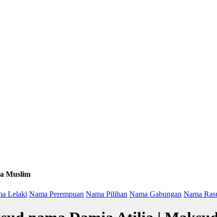
a Muslim
a Lelaki
Nama Perempuan
Nama Pilihan
Nama Gabungan
Nama Ras