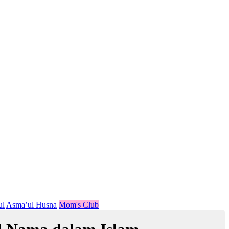
ul
Asma’ul Husna
Mom's Club