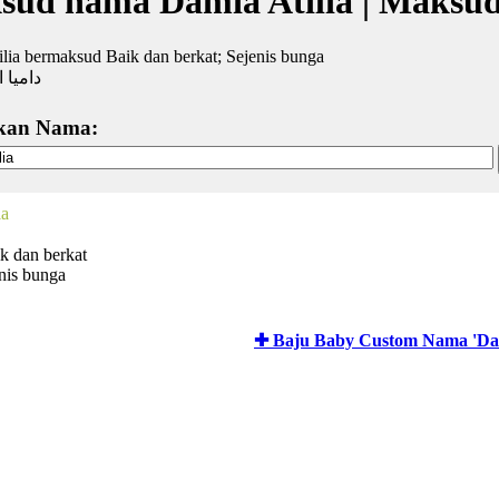
sud nama Damia Atilia | Maksu
lia bermaksud Baik dan berkat; Sejenis bunga
داميا ات
kan Nama:
ia
k dan berkat
enis bunga
✚ Baju Baby Custom Nama 'Dam