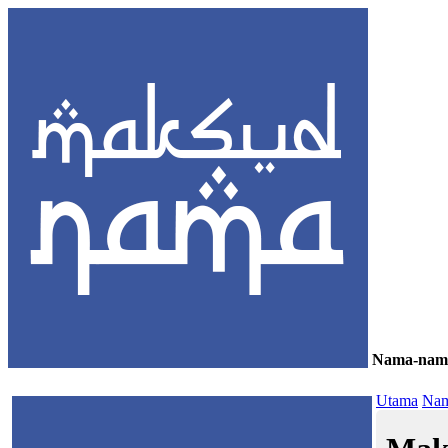
Nama-nam
≡
Utama
Nam