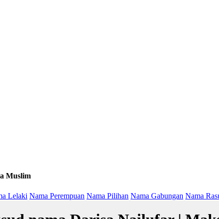
a Muslim
a Lelaki
Nama Perempuan
Nama Pilihan
Nama Gabungan
Nama Ras