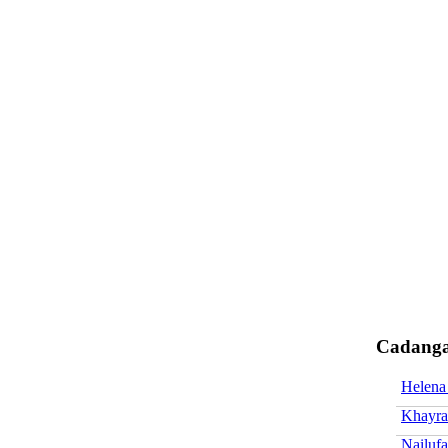
Cadanga
Helena
Khayra
Nailufa