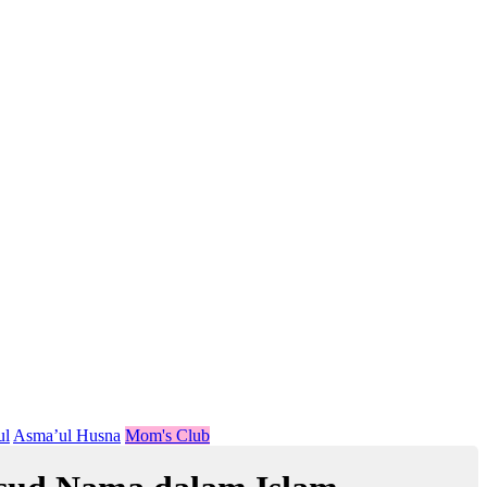
ul
Asma’ul Husna
Mom's Club