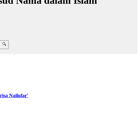
ksud Nama dalam Islam
sa Nailufar'