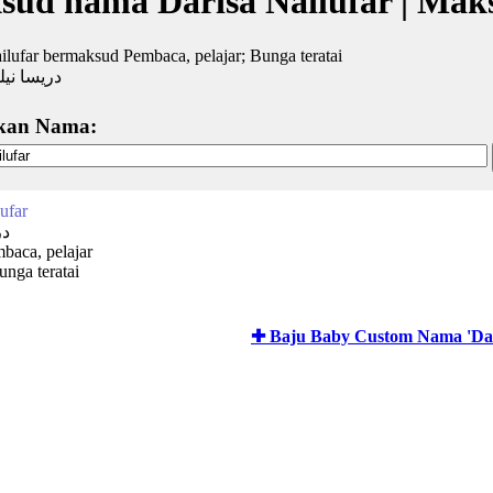
ud nama Darisa Nailufar | Ma
ilufar bermaksud Pembaca, pelajar; Bunga teratai
دريسا نيل
kan Nama:
ufar
در
baca, pelajar
unga teratai
✚ Baju Baby Custom Nama 'Dari