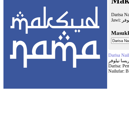
Maks
Darisa Na
Jawi:
وفر
Masuk
Darisa Nail
يسا نيلوفر
Darisa: Pem
Nailufar: B