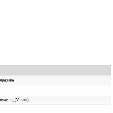
ijaksana
enyayang (Yunani)