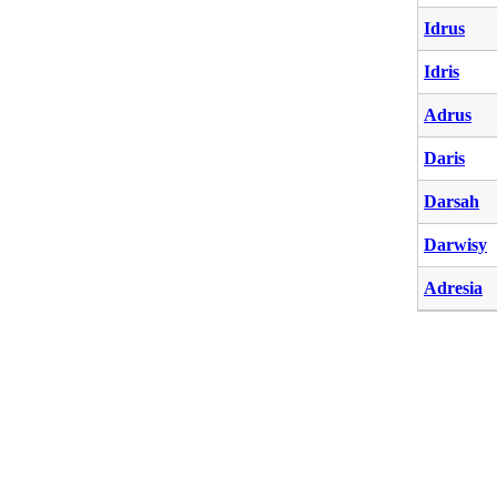
Idrus
Idris
Adrus
Daris
Darsah
Darwisy
Adresia