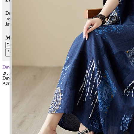
Dawwas Azri bermaksud Perkasa, berani; Kekuatanku,
penyokongku
Jawi:
دواس أزري
Masukkan Nama:
Dawwas Azri
دواس أزري
Dawwas: Perkasa, berani
Azri: Kekuatanku, penyokongku
✚ Baju Baby Custom Nama 'Dawwas Azri'