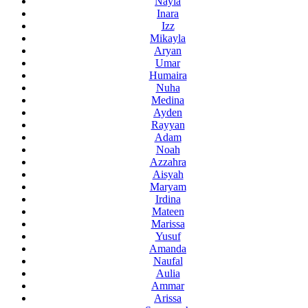
Nayla
Inara
Izz
Mikayla
Aryan
Umar
Humaira
Nuha
Medina
Ayden
Rayyan
Adam
Noah
Azzahra
Aisyah
Maryam
Irdina
Mateen
Marissa
Yusuf
Amanda
Naufal
Aulia
Ammar
Arissa