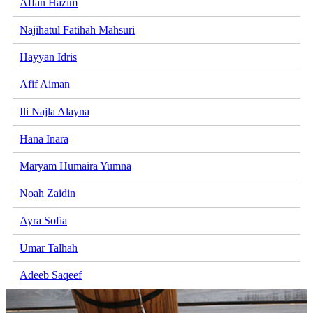
Affan Hazim
Najihatul Fatihah Mahsuri
Hayyan Idris
Afif Aiman
Ili Najla Alayna
Hana Inara
Maryam Humaira Yumna
Noah Zaidin
Ayra Sofia
Umar Talhah
Adeeb Saqeef