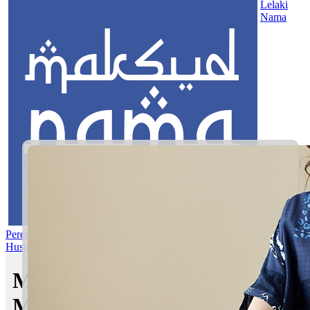
Lelaki
Nama
Perempuan
Nama Pilihan
Nama Gabungan
Nama Rasul
Asma’ul
Husna
Mom's Club
Maksud nama Dawwas Azri |
Maksud Nama dalam Islam