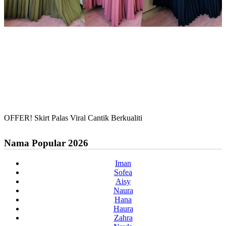
OFFER! Skirt Palas Viral Cantik Berkualiti
Nama Popular 2026
Iman
Sofea
Aisy
Naura
Hana
Haura
Zahra