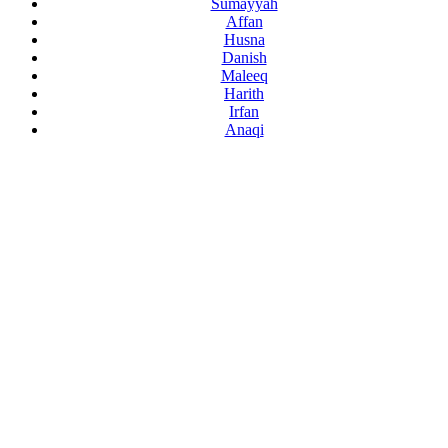
Sumayyah
Affan
Husna
Danish
Maleeq
Harith
Irfan
Anaqi