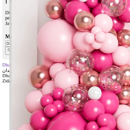
Dhamir Zidan bermaksud Yang langsing, hati nurani; Meningkat,
pertumbuhan atau kemajuan
Jawi:
ضامير زيدان
Masukkan Nama:
Dhamir Zidan
ضامير زيدان
Dhamir: Yang langsing, hati nurani
Zidan: Meningkat, pertumbuhan atau kemajuan
✚ Baju Baby Custom Nama 'Dhamir Zidan'