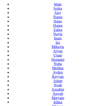
Iman
Sofea
Aisy
Naura
Hana
Haura
Zahra
Nayla
Inara
Izz
Mikayla
Aryan
Umar
Humaira
Nuha
Medina
Ayden
Rayyan
Adam
Noah
Azzahra
Aisyah
Maryam
Irdina