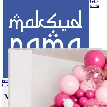
Lelaki
Nama
Perempuan
Nama Pilihan
Nama Gabungan
Nama Rasul
Asma’ul
Husna
Mom's Club
Maksud nama Dhamir Zidan
| Maksud Nama dalam Islam