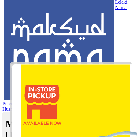
Lelaki
Nama
Perempuan
Nama Pilihan
Nama Gabungan
Nama Rasul
Asma’ul
Husna
Mom's Club
Maksud nama Ehsan Muazzir
| Maksud Nama dalam Islam