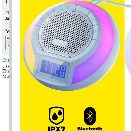
Ehsan Muazzir bermaksud Kehebatan; Penolong, penyokong
Jawi:
احسن موعزر
Masukkan Nama:
Ehsan Muazzir
احسن موعزر
Ehsan: Kehebatan
Muazzir: Penolong, penyokong
✚ Baju Baby Custom Nama 'Ehsan Muazzir'