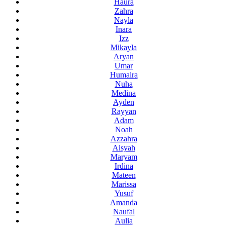
Haura
Zahra
Nayla
Inara
Izz
Mikayla
Aryan
Umar
Humaira
Nuha
Medina
Ayden
Rayyan
Adam
Noah
Azzahra
Aisyah
Maryam
Irdina
Mateen
Marissa
Yusuf
Amanda
Naufal
Aulia