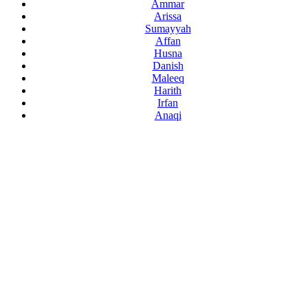
Ammar
Arissa
Sumayyah
Affan
Husna
Danish
Maleeq
Harith
Irfan
Anaqi