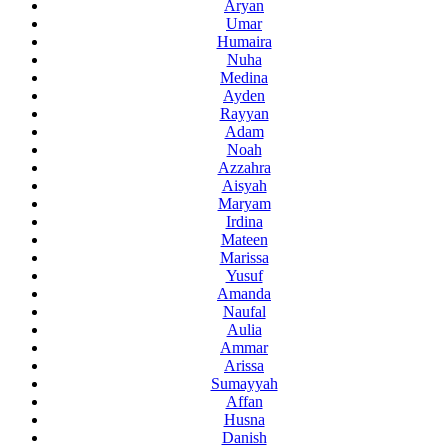
Aryan
Umar
Humaira
Nuha
Medina
Ayden
Rayyan
Adam
Noah
Azzahra
Aisyah
Maryam
Irdina
Mateen
Marissa
Yusuf
Amanda
Naufal
Aulia
Ammar
Arissa
Sumayyah
Affan
Husna
Danish