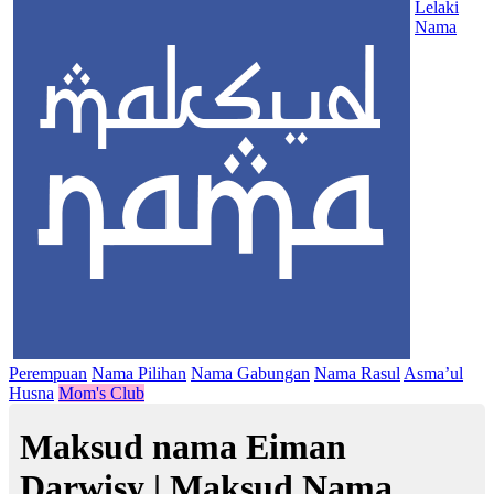
Lelaki
Nama
Perempuan
Nama Pilihan
Nama Gabungan
Nama Rasul
Asma’ul
Husna
Mom's Club
Maksud nama Eiman
Darwisy | Maksud Nama