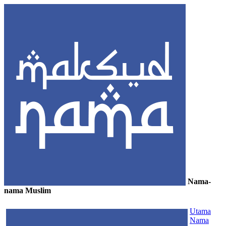
Nama-
nama Muslim
≡
Utama
Nama