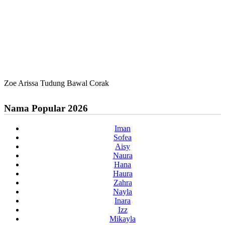
Zoe Arissa Tudung Bawal Corak
Nama Popular 2026
Iman
Sofea
Aisy
Naura
Hana
Haura
Zahra
Nayla
Inara
Izz
Mikayla