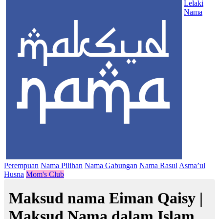
Lelaki
Nama
Perempuan
Nama Pilihan
Nama Gabungan
Nama Rasul
Asma’ul
Husna
Mom's Club
Maksud nama Eiman Qaisy |
Maksud Nama dalam Islam