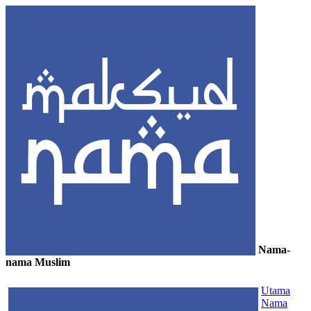
Nama-
nama Muslim
≡
Utama
Nama