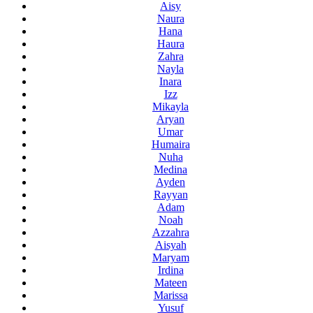
Aisy
Naura
Hana
Haura
Zahra
Nayla
Inara
Izz
Mikayla
Aryan
Umar
Humaira
Nuha
Medina
Ayden
Rayyan
Adam
Noah
Azzahra
Aisyah
Maryam
Irdina
Mateen
Marissa
Yusuf