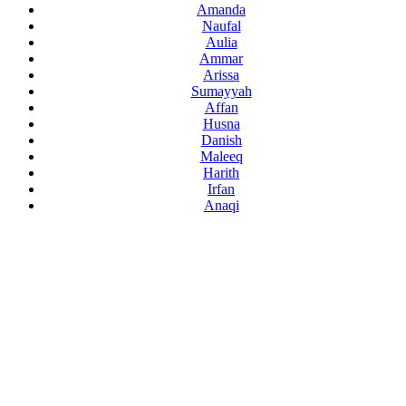
Amanda
Naufal
Aulia
Ammar
Arissa
Sumayyah
Affan
Husna
Danish
Maleeq
Harith
Irfan
Anaqi