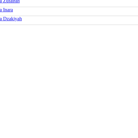
a Zufairah
a Inara
ya Dzakiyah