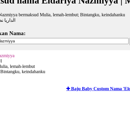
sud nama Eldariya Nazmiyya | 
 Nazmiyya bermaksud Mulia, lemah-lembut; Bintangku, keindahanku
الداريا ن
kan Nama:
azmiyya
ا
Mulia, lemah-lembut
Bintangku, keindahanku
✚ Baju Baby Custom Nama 'Eld