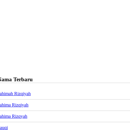
Nama Terbaru
ahimah Rizqiyah
ahima Rizqiyah
ahima Rizqyah
auqi