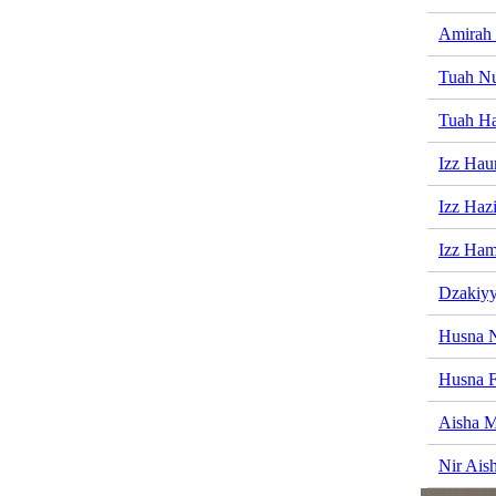
Amirah
Tuah Nu
Tuah Ha
Izz Hau
Izz Haz
Izz Ha
Dzakiyy
Husna N
Husna F
Aisha M
Nir Ais