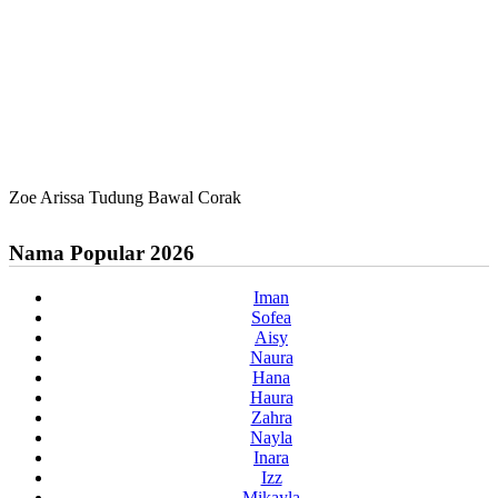
Zoe Arissa Tudung Bawal Corak
Nama Popular 2026
Iman
Sofea
Aisy
Naura
Hana
Haura
Zahra
Nayla
Inara
Izz
Mikayla