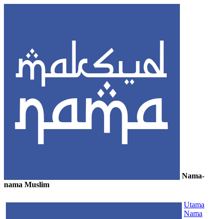
Nama-
nama Muslim
≡
Utama
Nama