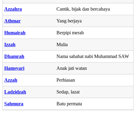
Azzahra
Cantik, bijak dan bercahaya
Athmar
Yang berjaya
Humairah
Berpipi merah
Izzah
Mulia
Dhamrah
Nama sahabat nabi Muhammad SAW
Hamsyari
Anak jati watan
Azzah
Perhiasan
Ladzidzah
Sedap, lazat
Sahmura
Batu permata