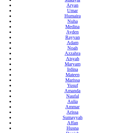
Aryan
Umar
Humaira
Nuha
Medina
Ayden
Rayyan
Adam
Noah
Azzahra
Aisyah
Maryam
Irdina
Mateen
Marissa
Yusuf
Amanda
Naufal
Aulia
Ammar
Arissa
Sumayyah
Affan
Husna