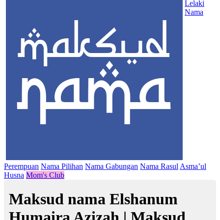
Lelaki
Nama
Perempuan
Nama Pilihan
Nama Gabungan
Nama Rasul
Asma’ul
Husna
Mom's Club
Maksud nama Elshanum
Humaira Azizah | Maksud